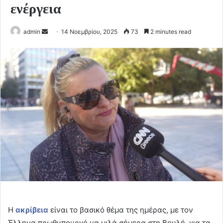
ενέργεια
Send
admin
14 Νοεμβρίου, 2025
73
2 minutes read
an
email
Η
ακρίβεια
είναι το βασικό θέμα της ημέρας, με τον
Έλληνα πρωθυπουργό να μιλά σήμερα στη Βουλή, για τα