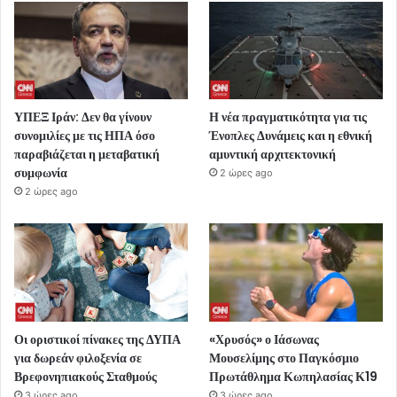
ΥΠΕΞ Ιράν: Δεν θα γίνουν
Η νέα πραγματικότητα για τις
συνομιλίες με τις ΗΠΑ όσο
Ένοπλες Δυνάμεις και η εθνική
παραβιάζεται η μεταβατική
αμυντική αρχιτεκτονική
συμφωνία
2 ώρες ago
2 ώρες ago
Οι οριστικοί πίνακες της ΔΥΠΑ
«Χρυσός» ο Ιάσωνας
για δωρεάν φιλοξενία σε
Μουσελίμης στο Παγκόσμιο
Βρεφονηπιακούς Σταθμούς
Πρωτάθλημα Κωπηλασίας Κ19
3 ώρες ago
3 ώρες ago