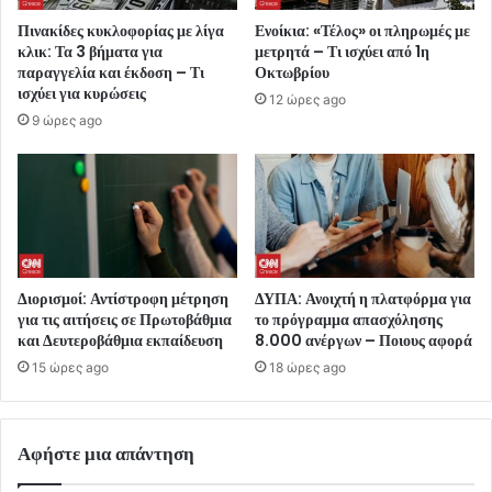
Πινακίδες κυκλοφορίας με λίγα
Ενοίκια: «Τέλος» οι πληρωμές με
κλικ: Τα 3 βήματα για
μετρητά – Τι ισχύει από 1η
παραγγελία και έκδοση – Τι
Οκτωβρίου
ισχύει για κυρώσεις
12 ώρες ago
9 ώρες ago
Διορισμοί: Αντίστροφη μέτρηση
ΔΥΠΑ: Ανοιχτή η πλατφόρμα για
για τις αιτήσεις σε Πρωτοβάθμια
το πρόγραμμα απασχόλησης
και Δευτεροβάθμια εκπαίδευση
8.000 ανέργων – Ποιους αφορά
15 ώρες ago
18 ώρες ago
Αφήστε μια απάντηση