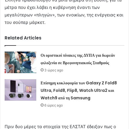
μέτρα που έχει λάβει η κυβέρνηση έναντι των
μεγαλύτερων «πληγών», των ενοικίων, της ενέργειας και
του σούπερ μάρκετ.
Related Articles
Οι οριστικοί πίνακες της ΔΥΠΑ για δωρεάν
φιλοξενία σε Βρεφονηπιακούς Σταθμούς
3 ώρες ago
Επίσημη κυκλοφορία των Galaxy Z Fold8
Ultra, Fold8, Flip8, Watch Ultra2 και
Watch9 από τη Samsung
6 ώρες ago
Πριν δυο μέρες τα στοιχεία της ΕΛΣΤΑΤ έδειξαν πως ο