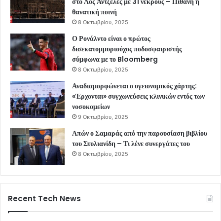
στο Λος Άντζελες με 31 νεκρούς – Πιθανή η
θανατική ποινή
8 Οκτωβρίου, 2025
Ο Ρονάλντο είναι ο πρώτος
δισεκατομμυριούχος ποδοσφαιριστής
σύμφωνα με το Bloomberg
8 Οκτωβρίου, 2025
Αναδιαμορφώνεται ο υγειονομικός χάρτης:
«Έρχονται» συγχωνεύσεις κλινικών εντός των
νοσοκομείων
9 Οκτωβρίου, 2025
Απών ο Σαμαράς από την παρουσίαση βιβλίου
του Στυλιανίδη – Τι λένε συνεργάτες του
8 Οκτωβρίου, 2025
Recent Tech News