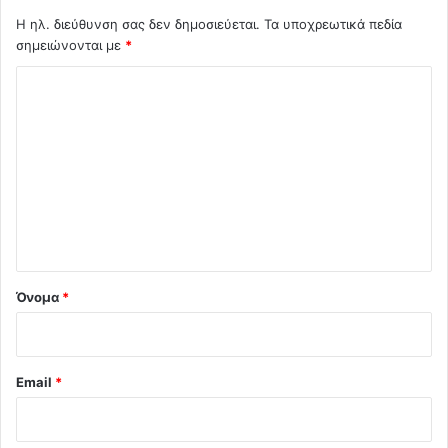
Η ηλ. διεύθυνση σας δεν δημοσιεύεται.
Τα υποχρεωτικά πεδία
σημειώνονται με
*
Σ
χ
ό
λ
ι
ο
*
Όνομα
*
Email
*