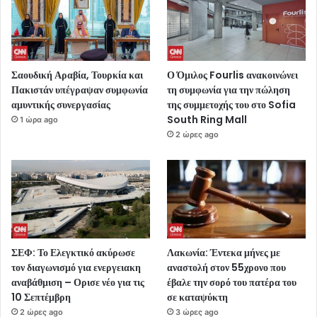
Σαουδική Αραβία, Τουρκία και
Ο Όμιλος Fourlis ανακοινώνει
Πακιστάν υπέγραψαν συμφωνία
τη συμφωνία για την πώληση
αμυντικής συνεργασίας
της συμμετοχής του στο Sofia
South Ring Mall
1 ώρα ago
2 ώρες ago
ΣΕΦ: Το Ελεγκτικό ακύρωσε
Λακωνία: Έντεκα μήνες με
τον διαγωνισμό για ενεργειακη
αναστολή στον 55χρονο που
αναβάθμιση – Ορισε νέο για τις
έβαλε την σορό του πατέρα του
10 Σεπτέμβρη
σε καταψύκτη
2 ώρες ago
3 ώρες ago