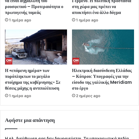
να είναι αιχμάλωτη του
Γερμενό: Η πολιτική προστασία
ρουσφετιού – Προτεραιότητα ο
στη χώρα μας πρέπει να
πρωτογενής τομεάς
αποκτήσει ένα άλλο δόγμα
1 ημέρα ago
1 ημέρα ago
Η «επόμενη ημέρα» των
Ηλεκτρική διασύνδεση Ελλάδας
πυρόπληκτων το μεγάλο
– Κύπρου: Υπογραφές για την
στοίχημα της κυβέρνησης- Σε
είσοδο της γαλλικής Meridiam
θέσεις μάχης η αντιπολίτευση
στο έργο
1 ημέρα ago
2 ημέρες ago
Αφήστε μια απάντηση
Η ηλ. διεύθυνση σας δεν δημοσιεύεται.
Τα υποχρεωτικά πεδία