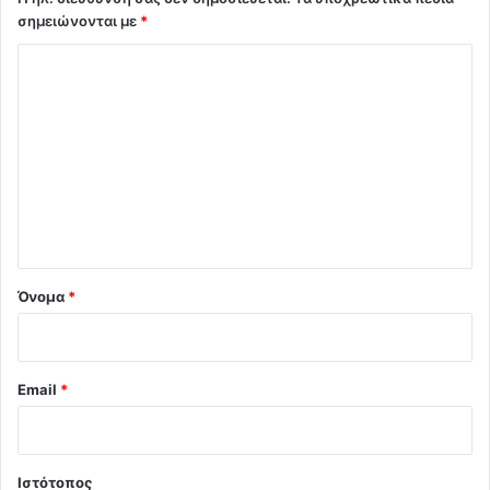
σημειώνονται με
*
Σ
χ
ό
λ
ι
ο
*
Όνομα
*
Email
*
Ιστότοπος