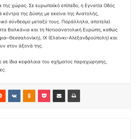
α της χώρας. Σε ευρωπαϊκό επίπεδο, η Εγνατία Οδός
ά κέντρα της Δύσης με εκείνα της Ανατολής,
ρικό σύνδεσμο μεταξύ τους. Παράλληλα, αποτελεί
στα Βαλκάνια και τη Νοτιοανατολική Ευρώπη, καθώς
φια–Θεσσαλονίκη), IX (Ελσίνκι–Αλεξανδρούπολη) και
υν στον άξονά της.
 σε ίδια κεφάλαια του σχήματος παραχώρησης,
ες.
erest
Reddit
VKontakte
Odnoklassniki
Pocket
Share via Email
Print