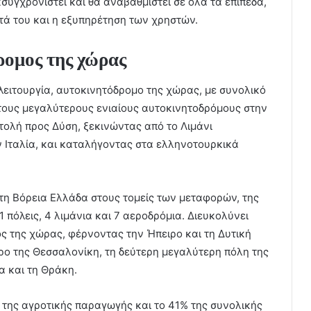
υγχρονιστεί και θα αναβαθμιστεί σε όλα τα επίπεδα,
ητά του και η εξυπηρέτηση των χρηστών.
ρομος της χώρας
λειτουργία, αυτοκινητόδρομο της χώρας, με συνολικό
 τους μεγαλύτερους ενιαίους αυτοκινητοδρόμους στην
τολή προς Δύση, ξεκινώντας από το Λιμάνι
ν Ιταλία, και καταλήγοντας στα ελληνοτουρκικά
στη Βόρεια Ελλάδα στους τομείς των μεταφορών, της
 πόλεις, 4 λιμάνια και 7 αεροδρόμια. Διευκολύνει
ός της χώρας, φέρνοντας την Ήπειρο και τη Δυτική
ρο της Θεσσαλονίκη, τη δεύτερη μεγαλύτερη πόλη της
α και τη Θράκη.
 της αγροτικής παραγωγής και το 41% της συνολικής