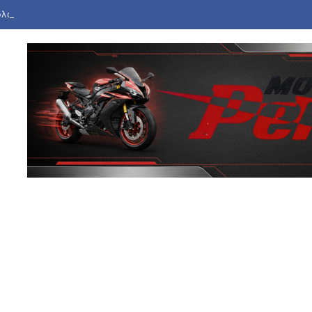
 φλόγες εγκαταλελειμμένο κτήριο στο Μοσχάτο: Καταστράφηκε ολοσχε