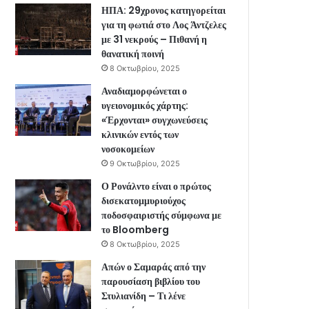
ΗΠΑ: 29χρονος κατηγορείται
για τη φωτιά στο Λος Άντζελες
με 31 νεκρούς – Πιθανή η
θανατική ποινή
8 Οκτωβρίου, 2025
Αναδιαμορφώνεται ο
υγειονομικός χάρτης:
«Έρχονται» συγχωνεύσεις
κλινικών εντός των
νοσοκομείων
9 Οκτωβρίου, 2025
Ο Ρονάλντο είναι ο πρώτος
δισεκατομμυριούχος
ποδοσφαιριστής σύμφωνα με
το Bloomberg
8 Οκτωβρίου, 2025
Απών ο Σαμαράς από την
παρουσίαση βιβλίου του
Στυλιανίδη – Τι λένε