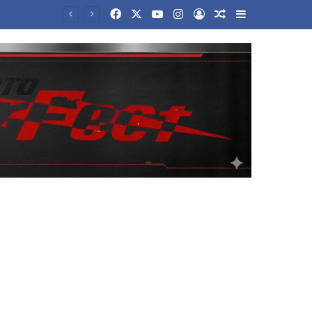
Facebook
X
YouTube
Instagram
Log In
Random Article
Sidebar
ρώς