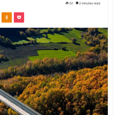
52
2 minutes read
VKontakte
Odnoklassniki
Pocket