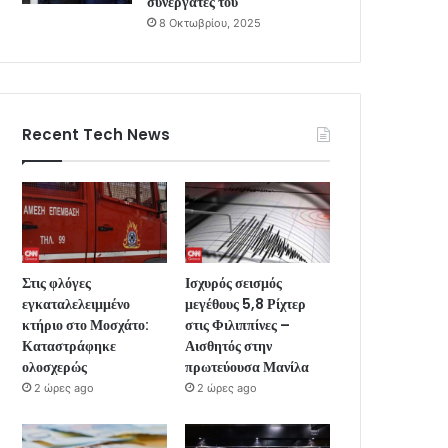
συνεργάτες του
8 Οκτωβρίου, 2025
Recent Tech News
Στις φλόγες
Ισχυρός σεισμός
εγκαταλελειμμένο
μεγέθους 5,8 Ρίχτερ
κτήριο στο Μοσχάτο:
στις Φιλιππίνες –
Καταστράφηκε
Αισθητός στην
ολοσχερώς
πρωτεύουσα Μανίλα
2 ώρες ago
2 ώρες ago