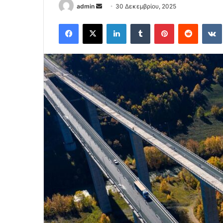
Send
admin
30 Δεκεμβρίου, 2025
an
Facebook
X
LinkedIn
Tumblr
Pinterest
Reddit
email