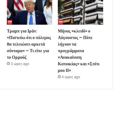
Τραμπ για Ιράν:
Μήνας «κλειδί» ο
«Πιστεύω ότι ο πόλεμος
Αύγουστος – Πότε
θα τελειώσει αρκετά
λήγουν τα
σύντομα» – Τι είπε για
προγράμματα
το Ορμούζ
«Ανακαίνιση
Κατοικίας» και «Σπίτι
3 ώρες ago
μου ΙΙ»
4 ώρες ago