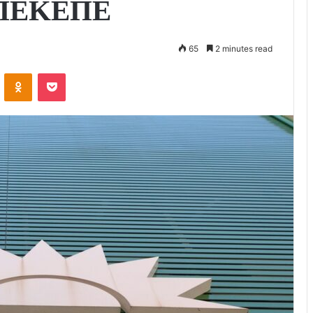
 ΟΠΕΚΕΠΕ
65
2 minutes read
VKontakte
Odnoklassniki
Pocket