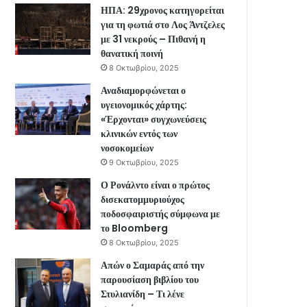
ΗΠΑ: 29χρονος κατηγορείται
για τη φωτιά στο Λος Άντζελες
με 31 νεκρούς – Πιθανή η
θανατική ποινή
8 Οκτωβρίου, 2025
Αναδιαμορφώνεται ο
υγειονομικός χάρτης:
«Έρχονται» συγχωνεύσεις
κλινικών εντός των
νοσοκομείων
9 Οκτωβρίου, 2025
Ο Ρονάλντο είναι ο πρώτος
δισεκατομμυριούχος
ποδοσφαιριστής σύμφωνα με
το Bloomberg
8 Οκτωβρίου, 2025
Απών ο Σαμαράς από την
παρουσίαση βιβλίου του
Στυλιανίδη – Τι λένε