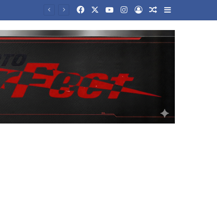
Facebook
X
YouTube
Instagram
Log In
Random Article
Sidebar
λής