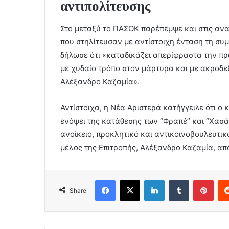
αντιπολίτευσης
Στο μεταξύ το ΠΑΣΟΚ παρέπεμψε και στις αν
που στηλίτευσαν με αντίστοιχη ένταση τη συμ
δήλωσε ότι «καταδικάζει απερίφραστα την πρ
με χυδαίο τρόπο στον μάρτυρα και με ακροδε
Αλέξανδρο Καζαμία».
Αντίστοιχα, η Νέα Αριστερά κατήγγειλε ότι ο 
ενόψει της κατάθεσης των “Φραπέ” και “Χασά
ανοίκειο, προκλητικό και αντικοινοβουλευτικ
μέλος της Επιτροπής, Αλέξανδρο Καζαμία, απ
Facebook
X
LinkedIn
Tumblr
Pint
Share