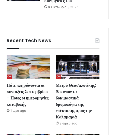
συνεργάτες του
8 Οκτωβρίου, 2025
Recent Tech News
Πότε πληρώνονται οι
Μετρό Θεσσαλονίκης:
συντάξεις Σεπτεμβρίου
Ξεκινούν τα
– Ποιες οι ημερομηνίες
δοκιμαστικά
καταβολής
δρομολόγια της
επέκτασης προς την
1 ώρα ago
Καλαμαριά
3 ώρες ago