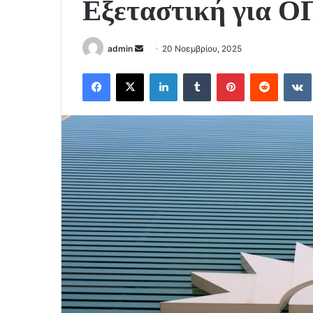
Εξεταστική για
Send
admin
20 Νοεμβρίου, 2025
an
Facebook
X
LinkedIn
Tumblr
Pinterest
Reddit
email