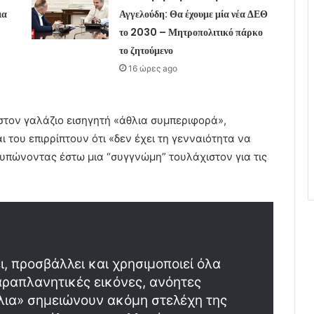
ια
Αγγελούδη: Θα έχουμε μία νέα ΔΕΘ
το 2030 – Μητροπολιτικό πάρκο
το ζητούμενο
16 ώρες ago
στον γαλάζιο εισηγητή «άθλια συμπεριφορά»,
του επιρρίπτουν ότι «δεν έχει τη γενναιότητα να
τυπώνοντας έστω μια “συγγνώμη” τουλάχιστον για τις
ει, προσβάλλει και χρησιμοποιεί όλα
αραπλανητικές εικόνες, ανόητες
λια» σημειώνουν ακόμη στελέχη της