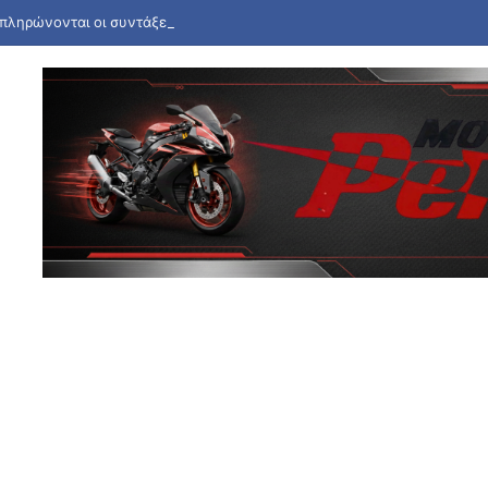
πληρώνονται οι συντάξεις Σεπτεμβρίου – Ποιες οι ημερομηνίες καταβο