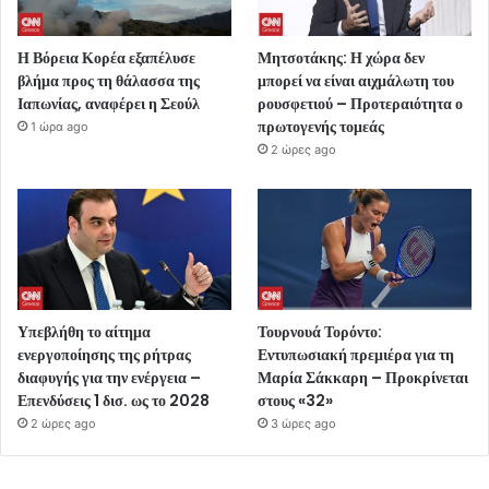
Η Βόρεια Κορέα εξαπέλυσε
Μητσοτάκης: Η χώρα δεν
βλήμα προς τη θάλασσα της
μπορεί να είναι αιχμάλωτη του
Ιαπωνίας, αναφέρει η Σεούλ
ρουσφετιού – Προτεραιότητα ο
πρωτογενής τομεάς
1 ώρα ago
2 ώρες ago
Υπεβλήθη το αίτημα
Τουρνουά Τορόντο:
ενεργοποίησης της ρήτρας
Εντυπωσιακή πρεμιέρα για τη
διαφυγής για την ενέργεια –
Μαρία Σάκκαρη – Προκρίνεται
Επενδύσεις 1 δισ. ως το 2028
στους «32»
2 ώρες ago
3 ώρες ago