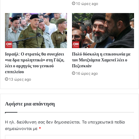
10 ώρες ago
Ισραήλ: Ο στρατός θα συνεχίσει
Πολύ δύσκολη η επικοινωνία με
«να δρα προληπτικά» στη Γάζα,
τον Μοτζτάμπα Χαμενεΐ λέει ο
λέει ο αρχηγός του γενικού
Πεζεσκιάν
επιτελείου
16 ώρες ago
13 ώρες ago
Αφήστε μια απάντηση
Η ηλ. διεύθυνση σας δεν δημοσιεύεται.
Τα υποχρεωτικά πεδία
σημειώνονται με
*