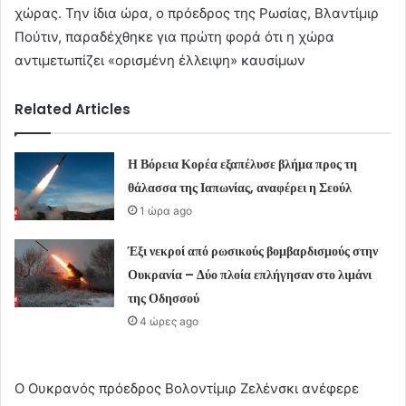
χώρας. Την ίδια ώρα, ο πρόεδρος της Ρωσίας, Βλαντίμιρ
Πούτιν, παραδέχθηκε για πρώτη φορά ότι η χώρα
αντιμετωπίζει «ορισμένη έλλειψη» καυσίμων
Related Articles
Η Βόρεια Κορέα εξαπέλυσε βλήμα προς τη
θάλασσα της Ιαπωνίας, αναφέρει η Σεούλ
1 ώρα ago
Έξι νεκροί από ρωσικούς βομβαρδισμούς στην
Ουκρανία – Δύο πλοία επλήγησαν στο λιμάνι
της Οδησσού
4 ώρες ago
Ο Ουκρανός πρόεδρος Βολοντίμιρ Ζελένσκι ανέφερε