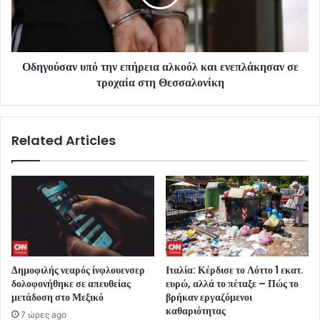
Οδηγούσαν υπό την επήρεια αλκοόλ και ενεπλάκησαν σε
τροχαία στη Θεσσαλονίκη
Related Articles
Δημοφιλής νεαρός ίνφλουενσερ
Ιταλία: Κέρδισε το Λόττο 1 εκατ.
δολοφονήθηκε σε απευθείας
ευρώ, αλλά το πέταξε – Πώς το
μετάδοση στο Μεξικό
βρήκαν εργαζόμενοι
καθαριότητας
7 ώρες ago