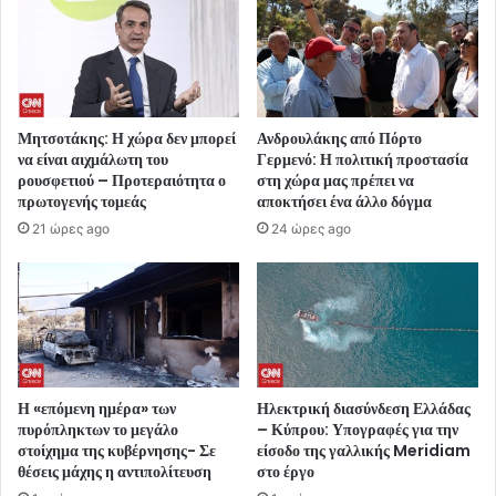
Μητσοτάκης: Η χώρα δεν μπορεί
Ανδρουλάκης από Πόρτο
να είναι αιχμάλωτη του
Γερμενό: Η πολιτική προστασία
ρουσφετιού – Προτεραιότητα ο
στη χώρα μας πρέπει να
πρωτογενής τομεάς
αποκτήσει ένα άλλο δόγμα
21 ώρες ago
24 ώρες ago
Η «επόμενη ημέρα» των
Ηλεκτρική διασύνδεση Ελλάδας
πυρόπληκτων το μεγάλο
– Κύπρου: Υπογραφές για την
στοίχημα της κυβέρνησης- Σε
είσοδο της γαλλικής Meridiam
θέσεις μάχης η αντιπολίτευση
στο έργο