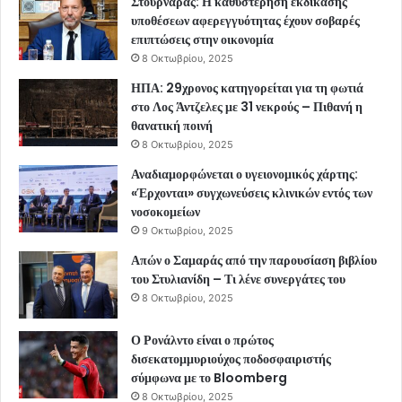
Στουρνάρας: Η καθυστέρηση εκδίκασης
υποθέσεων αφερεγγυότητας έχουν σοβαρές
επιπτώσεις στην οικονομία
8 Οκτωβρίου, 2025
ΗΠΑ: 29χρονος κατηγορείται για τη φωτιά
στο Λος Άντζελες με 31 νεκρούς – Πιθανή η
θανατική ποινή
8 Οκτωβρίου, 2025
Αναδιαμορφώνεται ο υγειονομικός χάρτης:
«Έρχονται» συγχωνεύσεις κλινικών εντός των
νοσοκομείων
9 Οκτωβρίου, 2025
Απών ο Σαμαράς από την παρουσίαση βιβλίου
του Στυλιανίδη – Τι λένε συνεργάτες του
8 Οκτωβρίου, 2025
Ο Ρονάλντο είναι ο πρώτος
δισεκατομμυριούχος ποδοσφαιριστής
σύμφωνα με το Bloomberg
8 Οκτωβρίου, 2025