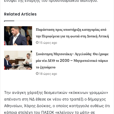
ενόψει της έναρξης του προσυνεδριακού διαλόγου.
Related Articles
Παράσταση προς υποστήριξη κατηγορίας από
την Περιφέρεια για τη φωτιά στη Δυτική Αττική
15 ώρες ago
Συνάντηση Μητσοτάκη- Αγγελούδη: Θα έχουμε
μία νέα ΔΕΘ το 2030 – Μητροπολιτικό πάρκο
το ζητούμενο
18 ώρες ago
Την ανάγκη χάραξης δεσμευτικών «κόκκινων γραμμών»
απέναντι στη ΝΔ έθεσε εκ νέου στο τραπέζι ο δήμαρχος
Αθηναίων, Χάρης Δούκας, ο οποίος κατήγγειλε ευθέως ότι
κάποια στελέχη του ΠΑΣΟΚ «κλείνουν το μάτι» σε