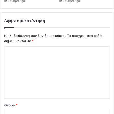
1 ημέρα ago
1 ημέρα ago
Αφήστε μια απάντηση
Η ηλ. διεύθυνση σας δεν δημοσιεύεται.
Τα υποχρεωτικά πεδία
σημειώνονται με
*
Σ
χ
ό
λ
ι
ο
*
Όνομα
*