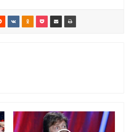
erest
Reddit
VKontakte
Odnoklassniki
Pocket
Share via Email
Print