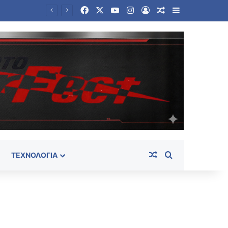
Facebook
X
YouTube
Instagram
Log In
Random Article
Sidebar
Ταϊλάνδη: Στους εννέα αυξήθηκε ο αριθμός των νεκρών από την αιματηρή επίθεση σε σχολείο
Random Article
Search for
ΤΕΧΝΟΛΟΓΊΑ