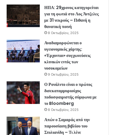
ΗΠΑ: 29χρονος κατηγορείται
για τη φωτιά στο Λος Άντζελες
με 31 νεκρούς – Πιθανή η
θανατική ποινή
8 Οκτωβρίου, 2025
Αναδιαμορφώνεται ο
υγειονομικός χάρτης:
«Έρχονται» συγχωνεύσεις
κλινικών εντός των
νοσοκομείων
9 Οκτωβρίου, 2025
Ο Ρονάλντο είναι ο πρώτος
δισεκατομμυριούχος
ποδοσφαιριστής σύμφωνα με
το Bloomberg
8 Οκτωβρίου, 2025
Απών ο Σαμαράς από την
παρουσίαση βιβλίου του
Στυλιανίδη – Τι λένε