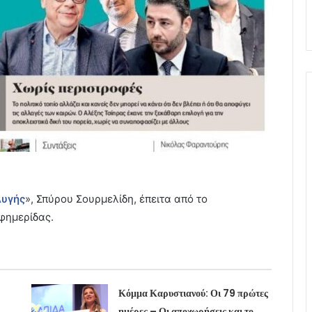
υγής
», Σπύρου Σουρμελίδη, έπειτα από το
φημερίδας.
Κόμμα Καρυστιανού: Οι 79 πρώτες
ημέρες – Οι αποχωρήσεις και το