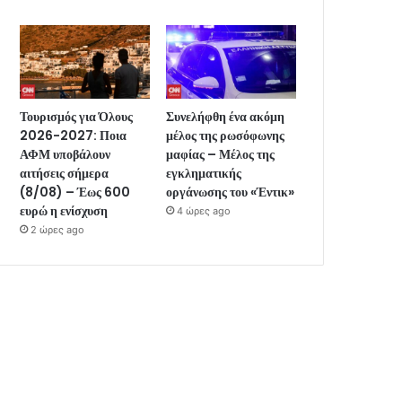
Τουρισμός για Όλους
Συνελήφθη ένα ακόμη
2026-2027: Ποια
μέλος της ρωσόφωνης
ΑΦΜ υποβάλουν
μαφίας – Μέλος της
αιτήσεις σήμερα
εγκληματικής
(8/08) – Έως 600
οργάνωσης του «Έντικ»
ευρώ η ενίσχυση
4 ώρες ago
2 ώρες ago