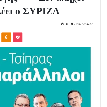
 λέει ο ΣΥΡΙΖΑ
66
2 minutes read
VKontakte
Odnoklassniki
Pocket