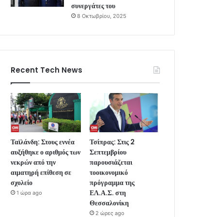
συνεργάτες του
8 Οκτωβρίου, 2025
Recent Tech News
Ταϊλάνδη: Στους εννέα
Τσίπρας: Στις 2
αυξήθηκε ο αριθμός των
Σεπτεμβρίου
νεκρών από την
παρουσιάζεται
αιματηρή επίθεση σε
τοοικονομικό
σχολείο
πρόγραμμα της
ΕΛ.Α.Σ. στη
1 ώρα ago
Θεσσαλονίκη
2 ώρες ago