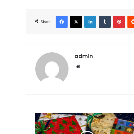
Facebook
X
LinkedIn
Tumblr
Pint
Share
admin
Website