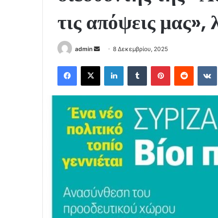
τις απόψεις μας»,
Send
admin
8 Δεκεμβρίου, 2025
an
Facebook
X
LinkedIn
Tumblr
Pinterest
Reddit
email