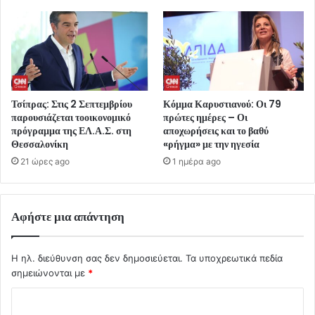
Τσίπρας: Στις 2 Σεπτεμβρίου
Κόμμα Καρυστιανού: Οι 79
παρουσιάζεται τοοικονομικό
πρώτες ημέρες – Οι
πρόγραμμα της ΕΛ.Α.Σ. στη
αποχωρήσεις και το βαθύ
Θεσσαλονίκη
«ρήγμα» με την ηγεσία
21 ώρες ago
1 ημέρα ago
Αφήστε μια απάντηση
Η ηλ. διεύθυνση σας δεν δημοσιεύεται.
Τα υποχρεωτικά πεδία
σημειώνονται με
*
Σ