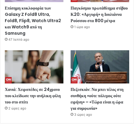
Επίσημη κυκλοφορία των
Παγκόσμιο πρωτάθλημα στίβου
Galaxy Z Fold8 Ultra,
Κ20: «Αργυρή» η Ιουλιάννα
Fold8, Flip8, Watch Ultra2
Ρούσσου στα 800 μέτρα
και Watch9 από τη
1 ώρα ago
Samsung
47 λεπτά ago
Χανιά: Χειροπέδες σε 24χρονο
Πεζεσκιάν: Να μπει τέλος στη
που κλείδωσε την ανήλικη φίλη
συνθήκη «ούτε πόλεμος ούτε
του στο σπίτι
ειρήνη» – «Τώρα είναι η ώρα
για συμφωνία»
2 ώρες ago
3 ώρες ago