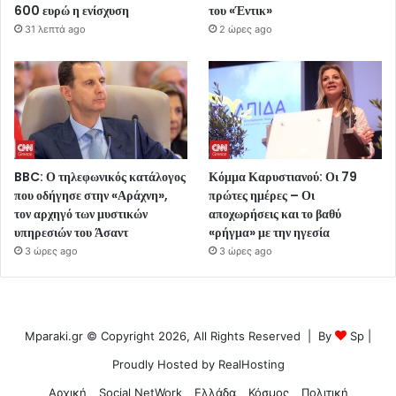
600 ευρώ η ενίσχυση
του «Έντικ»
31 λεπτά ago
2 ώρες ago
BBC: Ο τηλεφωνικός κατάλογος
Κόμμα Καρυστιανού: Οι 79
που οδήγησε στην «Αράχνη»,
πρώτες ημέρες – Οι
τον αρχηγό των μυστικών
αποχωρήσεις και το βαθύ
υπηρεσιών του Άσαντ
«ρήγμα» με την ηγεσία
3 ώρες ago
3 ώρες ago
Mparaki.gr © Copyright 2026, All Rights Reserved | By
Sp
|
Proudly Hosted by
RealHosting
Αρχική
Social NetWork
Ελλάδα
Κόσμος
Πολιτική