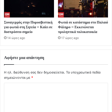
Συναγερμός στην Πυροσβεστική
Φωτιά σε κατάστημα στο Παλαιό
για φωτιά στη Σητεία – Καίει σε
Φάληρο – Εκκενώνεται
δυσπρόσιτο σημείο
προληπτικά πολυκατοικία
14 ώρες ago
17 ώρες ago
Αφήστε μια απάντηση
Η ηλ. διεύθυνση σας δεν δημοσιεύεται.
Τα υποχρεωτικά πεδία
σημειώνονται με
*
Σ
χ
ό
λ