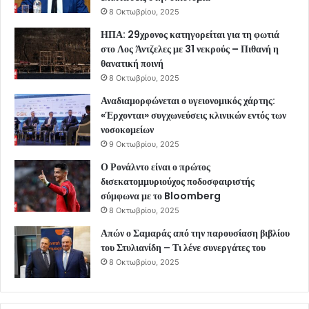
8 Οκτωβρίου, 2025
ΗΠΑ: 29χρονος κατηγορείται για τη φωτιά
στο Λος Άντζελες με 31 νεκρούς – Πιθανή η
θανατική ποινή
8 Οκτωβρίου, 2025
Αναδιαμορφώνεται ο υγειονομικός χάρτης:
«Έρχονται» συγχωνεύσεις κλινικών εντός των
νοσοκομείων
9 Οκτωβρίου, 2025
Ο Ρονάλντο είναι ο πρώτος
δισεκατομμυριούχος ποδοσφαιριστής
σύμφωνα με το Bloomberg
8 Οκτωβρίου, 2025
Απών ο Σαμαράς από την παρουσίαση βιβλίου
του Στυλιανίδη – Τι λένε συνεργάτες του
8 Οκτωβρίου, 2025