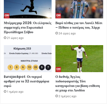
Μπέρμιγχαμ 2026: Οι ελληνικές
Βαρύ πένθος για τον Λιονέλ Μέσι
συμμετοχές στο Ευρωπαϊκό
– Πέθανε ο πατέρας του, Χόρχε
Πρωτάθλημα Στίβου
24 ώρες ago
21 ώρες ago
Eurojackpot: Οι τυχεροί
Ο διεθνής Άγγλος
αριθμοί για τα 32 εκατoμμύρια
ποδοσφαιριστής Τόνι
ευρώ
κατηγορείται για βίαιη επίθεση
σε μπαρ στο Λονδίνο
1 ημέρα ago
2 ημέρες ago