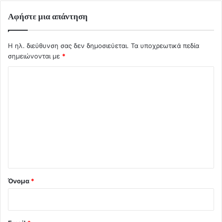
Αφήστε μια απάντηση
Η ηλ. διεύθυνση σας δεν δημοσιεύεται.
Τα υποχρεωτικά πεδία
σημειώνονται με
*
Σ
χ
ό
λ
ι
ο
*
Όνομα
*