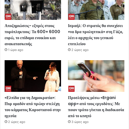
Αποζημιώσεις- εξπρές στους
Ισραήλ: Ο στρατός θα συνεχίσει
πυρόπληκτους: Τα 600+ 6000
«να δρα προληπτικά» στη Γάζα,
ευρώ, το επίδομα ενοικίου και
λέει ο αρχηγός του γενικού
ανακατασκευής
επιτελείου
1 ώρα ago
2 ώρες ago
«Ελπίδα για τη Δημοκρατία»:
Προσλήψεις μέσω «Ergani
Πυρ ομαδόν από πρώην στελέχη
app» από τους εργοδότες: Με
του κόμματος Καρυστιανού στην
ποιον τρόπο γίνεται η διαδικασία
ηγεσία
από το κινητό
2 ώρες ago
3 ώρες ago