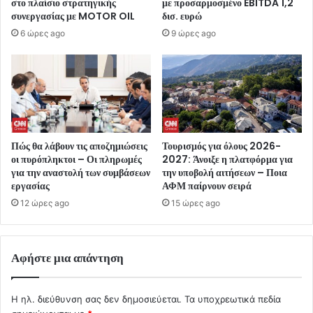
στο πλαίσιο στρατηγικής
με προσαρμοσμένο EBITDA 1,2
συνεργασίας με MOTOR OIL
δισ. ευρώ
6 ώρες ago
9 ώρες ago
Πώς θα λάβουν τις αποζημιώσεις
Τουρισμός για όλους 2026-
οι πυρόπληκτοι – Οι πληρωμές
2027: Άνοιξε η πλατφόρμα για
για την αναστολή των συμβάσεων
την υποβολή αιτήσεων – Ποια
εργασίας
ΑΦΜ παίρνουν σειρά
12 ώρες ago
15 ώρες ago
Αφήστε μια απάντηση
Η ηλ. διεύθυνση σας δεν δημοσιεύεται.
Τα υποχρεωτικά πεδία