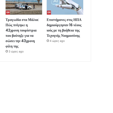
Τραγωδία στα Μάλια:
Επιστήμονες στις ΗΠΑ
Πώς πνίγηκε η
δημιούργησαν 16 νέους
42χρονη τουρίστρια
ιούς με τη βοήθεια της
που βούτηξε για να
Τεχνητής Νοημοσύνης
σώσει την 43χρονη
4 ώρες ago
φίλη της
3 ώρες ago