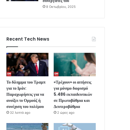
συνεργάτες του
8 Οκτωβρίου, 2025
Recent Tech News
Το δίλημμα του Τραμπ
«Τρέχουν» οι αιτήσεις
για το Ιράν:
για μόνιμο διορισμό
Παραχωρήσεις για να
5.486 εκπαιδευτικών
ανοίξει το Ορμούζ ή
σε Πρωτοβάθμια και
συνέχιση του πολέμου
Δευτεροβάθμια
32 λεπτά ago
2 ώρες ago