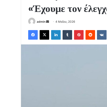
«Έχουμε τον έλεγ
Send
admin
4 Μαΐου, 2026
an
Facebook
X
LinkedIn
Tumblr
Pinterest
Reddit
email