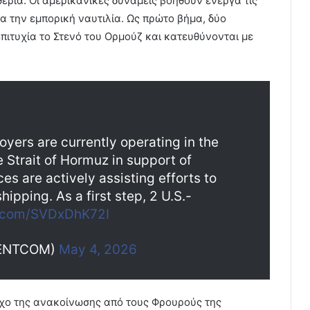
ερία. Οι αμερικανικές δυνάμεις βοηθούν ενεργά τις
α την εμπορική ναυτιλία. Ως πρώτο βήμα, δύο
πιτυχία το Στενό του Ορμούζ και κατευθύνονται με
yers are currently operating in the
e Strait of Hormuz in support of
s are actively assisting efforts to
hipping. As a first step, 2 U.S.-
er.com/SVDxDhK72I
CENTCOM)
May 4, 2026
ηχο της ανακοίνωσης από τους Φρουρούς της