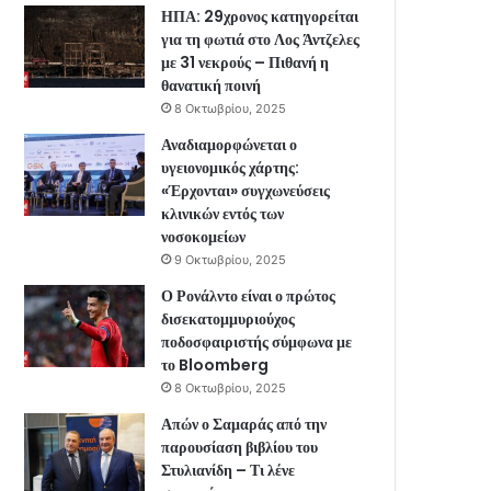
ΗΠΑ: 29χρονος κατηγορείται
για τη φωτιά στο Λος Άντζελες
με 31 νεκρούς – Πιθανή η
θανατική ποινή
8 Οκτωβρίου, 2025
Αναδιαμορφώνεται ο
υγειονομικός χάρτης:
«Έρχονται» συγχωνεύσεις
κλινικών εντός των
νοσοκομείων
9 Οκτωβρίου, 2025
Ο Ρονάλντο είναι ο πρώτος
δισεκατομμυριούχος
ποδοσφαιριστής σύμφωνα με
το Bloomberg
8 Οκτωβρίου, 2025
Απών ο Σαμαράς από την
παρουσίαση βιβλίου του
Στυλιανίδη – Τι λένε