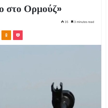
χο στο Ορμούζ»
35
3 minutes read
VKontakte
Odnoklassniki
Pocket