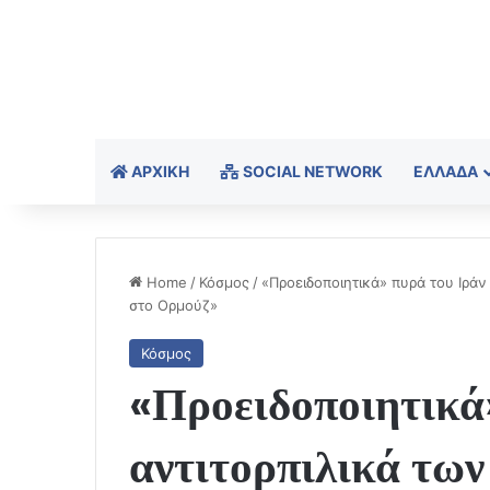
ΑΡΧΙΚΉ
SOCIAL NETWORK
ΕΛΛΆΔΑ
Home
/
Κόσμος
/
«Προειδοποιητικά» πυρά του Ιρά
στο Ορμούζ»
Κόσμος
«Προειδοποιητικά»
αντιτορπιλικά τω