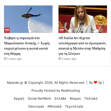
Έσβησε η πυρκαγιά στο
«Η Ιταλία δεν δέχεται
Μαρκόπουλο Αττικής – Χωρίς
τελεσίγραφα από το εξωτερικό»,
ενεργό μέτωπο η φωτιά κοντά
απαντά η Μελόνι στην Μαδρίτη
στη Θέρμη
για τη Σένγκεν
3 ώρες ago
3 ώρες ago
Mparaki.gr © Copyright 2026, All Rights Reserved | By
Sp
|
Proudly Hosted by
RealHosting
Αρχική
Social NetWork
Ελλάδα
Κόσμος
Πολιτική
Οικονομία
Αθλητικά
Τεχνολογία