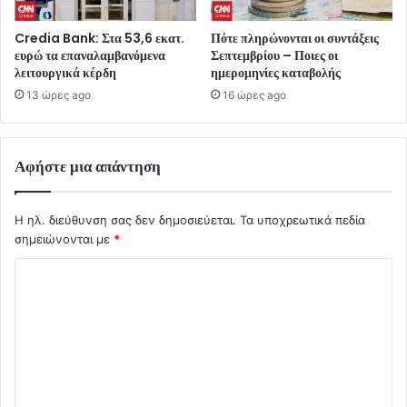
Credia Bank: Στα 53,6 εκατ.
Πότε πληρώνονται οι συντάξεις
ευρώ τα επαναλαμβανόμενα
Σεπτεμβρίου – Ποιες οι
λειτουργικά κέρδη
ημερομηνίες καταβολής
13 ώρες ago
16 ώρες ago
Αφήστε μια απάντηση
Η ηλ. διεύθυνση σας δεν δημοσιεύεται.
Τα υποχρεωτικά πεδία
σημειώνονται με
*
Σ
χ
ό
λ
ι