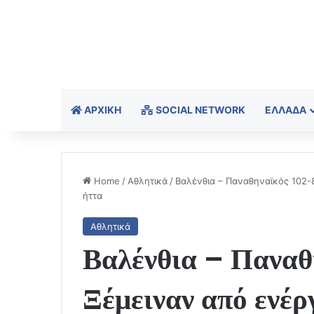
ΑΡΧΙΚΉ
SOCIAL NETWORK
ΕΛΛΆΔΑ
Home
/
Αθλητικά
/
Βαλένθια – Παναθηναϊκός 102-8
ήττα
Αθλητικά
Βαλένθια – Παναθ
Ξέμειναν από ενέρ