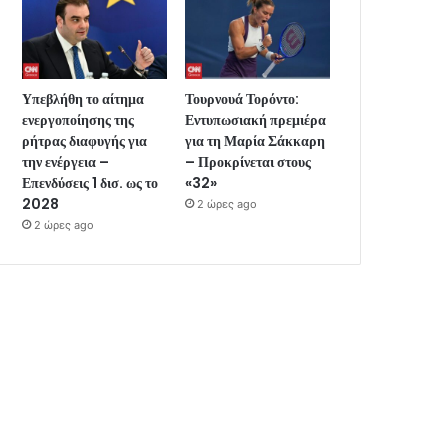
Υπεβλήθη το αίτημα
Τουρνουά Τορόντο:
ενεργοποίησης της
Εντυπωσιακή πρεμιέρα
ρήτρας διαφυγής για
για τη Μαρία Σάκκαρη
την ενέργεια –
– Προκρίνεται στους
Επενδύσεις 1 δισ. ως το
«32»
2028
2 ώρες ago
2 ώρες ago