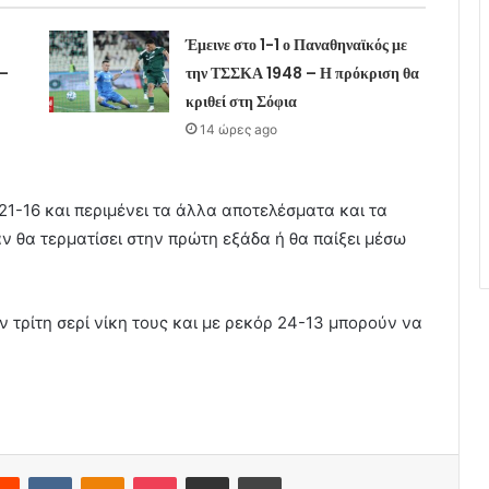
Έμεινε στο 1-1 ο Παναθηναϊκός με
 –
την ΤΣΣΚΑ 1948 – Η πρόκριση θα
κριθεί στη Σόφια
14 ώρες ago
1-16 και περιμένει τα άλλα αποτελέσματα και τα
άν θα τερματίσει στην πρώτη εξάδα ή θα παίξει μέσω
ν τρίτη σερί νίκη τους και με ρεκόρ 24-13 μπορούν να
erest
Reddit
VKontakte
Odnoklassniki
Pocket
Share via Email
Print