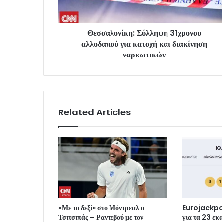
Θεσσαλονίκη: Σύλληψη 31χρονου
αλλοδαπού για κατοχή και διακίνηση
ναρκωτικών
Related Articles
«Με το δεξί» στο Μόντρεαλ ο
Eurojackpot
Τσιτσιπάς – Ραντεβού με τον
για τα 23 ε