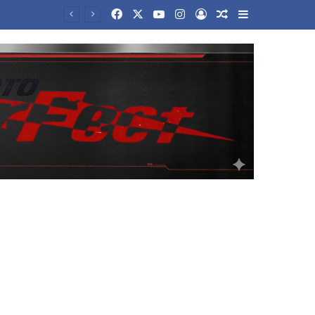
Facebook
X
YouTube
Instagram
Log In
Random Article
Sidebar
εούλ