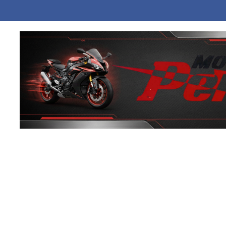
 Κορέα εξαπέλυσε βλήμα προς τη θάλασσα της Ιαπωνίας, αναφέρει η Σ