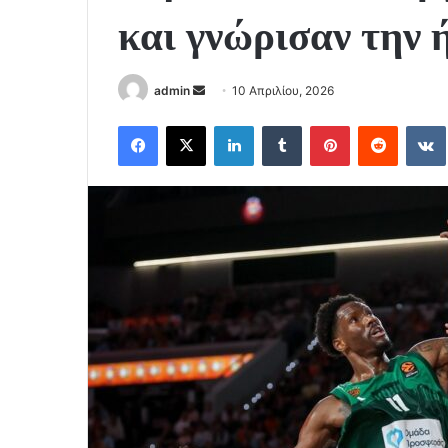
και γνώρισαν την 
Send
admin
10 Απριλίου, 2026
an
Facebook
X
LinkedIn
Tumblr
Pinterest
Reddit
email