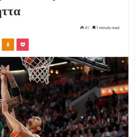
ήττα
41
1 minute read
VKontakte
Odnoklassniki
Pocket