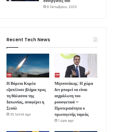
συνεργάτες του
8 Οκτωβρίου, 2025
Recent Tech News
Η Βόρεια Κορέα
Μητσοτάκης: Η χώρα
εξαπέλυσε βλήμα προς
δεν μπορεί να είναι
τη θάλασσα της
αιχμάλωτη του
Ιαπωνίας, αναφέρει η
ρουσφετιού –
Σεούλ
Προτεραιότητα ο
πρωτογενής τομεάς
35 λεπτά ago
1 ώρα ago