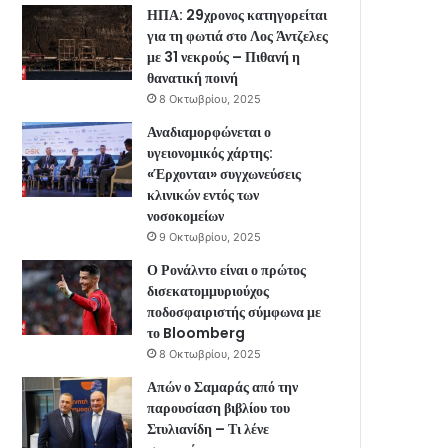
ΗΠΑ: 29χρονος κατηγορείται
για τη φωτιά στο Λος Άντζελες
με 31 νεκρούς – Πιθανή η
θανατική ποινή
8 Οκτωβρίου, 2025
Αναδιαμορφώνεται ο
υγειονομικός χάρτης:
«Έρχονται» συγχωνεύσεις
κλινικών εντός των
νοσοκομείων
9 Οκτωβρίου, 2025
Ο Ρονάλντο είναι ο πρώτος
δισεκατομμυριούχος
ποδοσφαιριστής σύμφωνα με
το Bloomberg
8 Οκτωβρίου, 2025
Απών ο Σαμαράς από την
παρουσίαση βιβλίου του
Στυλιανίδη – Τι λένε