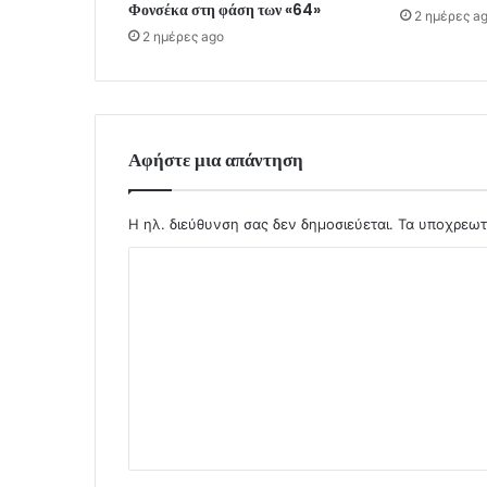
Φονσέκα στη φάση των «64»
2 ημέρες a
2 ημέρες ago
Αφήστε μια απάντηση
Η ηλ. διεύθυνση σας δεν δημοσιεύεται.
Τα υποχρεωτ
Σ
χ
ό
λ
ι
ο
*