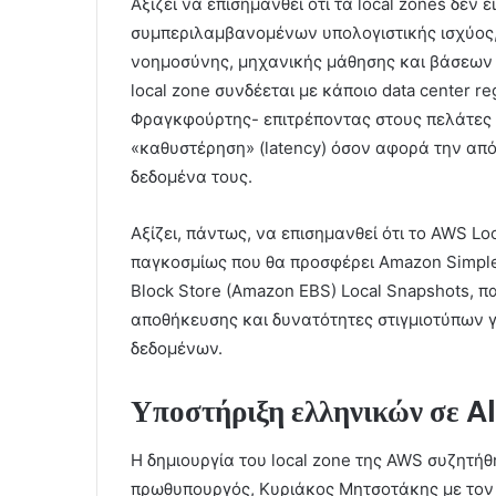
Αξίζει να επισημανθεί ότι τα local zones δεν 
συμπεριλαμβανομένων υπολογιστικής ισχύος, 
νοημοσύνης, μηχανικής μάθησης και βάσεων 
local zone συνδέεται με κάποιο data center 
Φραγκφούρτης- επιτρέποντας στους πελάτες 
«καθυστέρηση» (latency) όσον αφορά την από
δεδομένα τους.
Αξίζει, πάντως, να επισημανθεί ότι το AWS Lo
παγκοσμίως που θα προσφέρει Amazon Simple 
Block Store (Amazon EBS) Local Snapshots, 
αποθήκευσης και δυνατότητες στιγμιοτύπων 
δεδομένων.
Υποστήριξη ελληνικών σε A
Η δημιουργία του local zone της AWS συζητήθ
πρωθυπουργός, Κυριάκος Μητσοτάκης με τον 