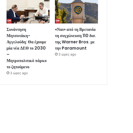
Συνάντηση
«Ναι» από τη Βρετανία
Μητσοτάκη-
τη συγχώνευση 110 δισ.
Αγγελούδη: Θα έχουμε
της Warner Bros. με
μία νέα ΔΕΘ το 2030
την Paramount
–
3 ώρες ago
Μητροπολιτικό πάρκο
το ζητούμενο
3 ώρες ago