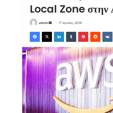
Local Zone στην
Send
admin
17 Ιουνίου, 2026
an
Facebook
X
LinkedIn
Tumblr
Pinterest
Reddit
email