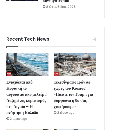
συνεργάτες του
8 Οκτωβρίου, 2025
Recent Tech News
Ενισχύεται από
Τελεσίγραφο Ιράν σε
Κυριακή το
χώρες του Κόλπου:
αυγουστιάτικο μελτέμι:
«Πιέστε τον Τραμπ για
Αυξημένος κυματισμός
συμφωνία ή θα σας
στο Αιγαίο – Η
χτυπήσουμε»
ανάρτηση Κολυδά
2 ώρες ago
2 ώρες ago