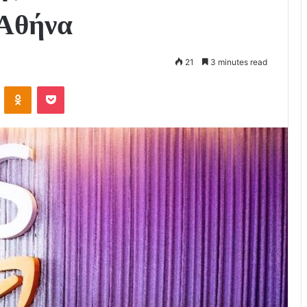
 Αθήνα
21
3 minutes read
VKontakte
Odnoklassniki
Pocket