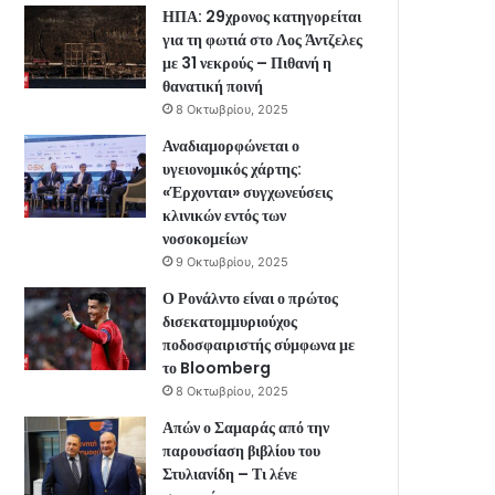
ΗΠΑ: 29χρονος κατηγορείται
για τη φωτιά στο Λος Άντζελες
με 31 νεκρούς – Πιθανή η
θανατική ποινή
8 Οκτωβρίου, 2025
Αναδιαμορφώνεται ο
υγειονομικός χάρτης:
«Έρχονται» συγχωνεύσεις
κλινικών εντός των
νοσοκομείων
9 Οκτωβρίου, 2025
Ο Ρονάλντο είναι ο πρώτος
δισεκατομμυριούχος
ποδοσφαιριστής σύμφωνα με
το Bloomberg
8 Οκτωβρίου, 2025
Απών ο Σαμαράς από την
παρουσίαση βιβλίου του
Στυλιανίδη – Τι λένε