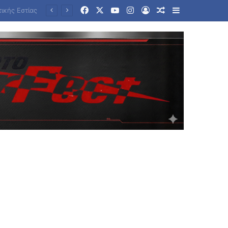
Facebook
X
YouTube
Instagram
Log In
Random Article
Sidebar
Ενισχύεται από Κυριακή το αυγουστιάτικο μελτέμι: Αυξημένος κυματισμός στο Αιγαίο – Η ανάρτηση Κολυδά