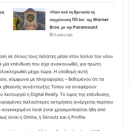
ρη
«Ναι» από τη Βρετανία τη
συγχώνευση 110 δισ. της Warner
Bros. με την Paramount
3 ώρες ago
θεση σε όλους τους πελάτες μέσα στον Ιούλιο του νέου
α μία επένδυση που είχε ανακοινωθεί, για πρώτη
 ολοκληρωθεί μέχρι τώρα. Η υποδομή αυτή
οποίο, σύμφωνα με πληροφορίες – δεδομένου ότι τα
ια χθεσινής συνέντευξης Τύπου να αναφέρουν
 λειτουργεί η Digital Realty. Το ύψος της επένδυσης,
 ορισμένες παλαιότερες εκτιμήσεις ανέρχεται περίπου
ο συγκεκριμένο local zone χρησιμοποιείται ήδη από
 είναι η Omilia, η Skroutz και η Profile.