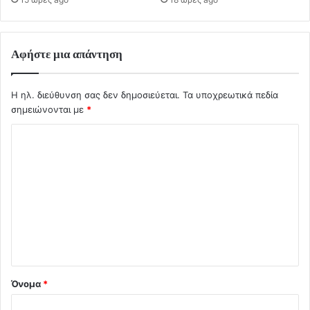
Αφήστε μια απάντηση
Η ηλ. διεύθυνση σας δεν δημοσιεύεται.
Τα υποχρεωτικά πεδία
σημειώνονται με
*
Σ
χ
ό
λ
ι
ο
*
Όνομα
*