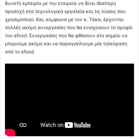
δυνατή εμπειρία με την εταιρεία να δίνει ιδιαίτερη
προσοχή στα τεχνολογικά εργαλεία και τις λύσεις που
χρησιμοποιεί. Και, σύμφωνα με τον κ. Τάκα, έρχονται
πολλές ακόμη συνεργασίες που θα ενισχύσουν το προφίλ
του efood. Συνεργασίες που θα φθάσουν στο σημείο να
μπορούμε ακόμη και να παραγγείλουμε μία τηλεόραση
από το efood.