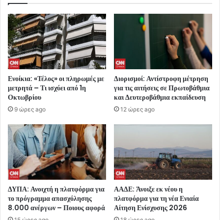
Ενοίκια: «Τέλος» οι πληρωμές με
Διορισμοί: Αντίστροφη μέτρηση
μετρητά – Τι ισχύει από 1η
για τις αιτήσεις σε Πρωτοβάθμια
Οκτωβρίου
και Δευτεροβάθμια εκπαίδευση
9 ώρες ago
12 ώρες ago
ΔΥΠΑ: Ανοιχτή η πλατφόρμα για
ΑΑΔΕ: Άνοιξε εκ νέου η
το πρόγραμμα απασχόλησης
πλατφόρμα για τη νέα Ενιαία
8.000 ανέργων – Ποιους αφορά
Αίτηση Ενίσχυσης 2026
15 ώρες ago
18 ώρες ago