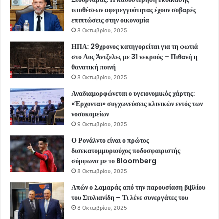
υποθέσεων αφερεγγυότητας έχουν σοβαρές
επιπτώσεις στην οικονομία
8 Οκτωβρίου, 2025
ΗΠΑ: 29χρονος κατηγορείται για τη φωτιά
στο Λος Άντζελες με 31 νεκρούς – Πιθανή η
θανατική ποινή
8 Οκτωβρίου, 2025
Αναδιαμορφώνεται ο υγειονομικός χάρτης:
«Έρχονται» συγχωνεύσεις κλινικών εντός των
νοσοκομείων
9 Οκτωβρίου, 2025
Ο Ρονάλντο είναι ο πρώτος
δισεκατομμυριούχος ποδοσφαιριστής
σύμφωνα με το Bloomberg
8 Οκτωβρίου, 2025
Απών ο Σαμαράς από την παρουσίαση βιβλίου
του Στυλιανίδη – Τι λένε συνεργάτες του
8 Οκτωβρίου, 2025