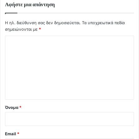
Αφήστε μια απάντηση
Η ηλ. διεύθυνση σας δεν δημοσιεύεται.
Τα υποχρεωτικά πεδία
σημειώνονται με
*
Σ
χ
ό
λ
ι
ο
*
Όνομα
*
Email
*