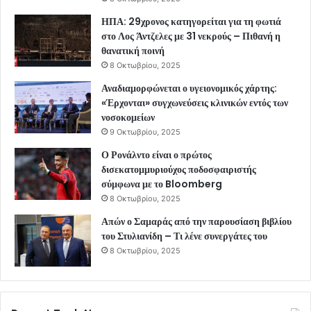
ΗΠΑ: 29χρονος κατηγορείται για τη φωτιά
στο Λος Άντζελες με 31 νεκρούς – Πιθανή η
θανατική ποινή
8 Οκτωβρίου, 2025
Αναδιαμορφώνεται ο υγειονομικός χάρτης:
«Έρχονται» συγχωνεύσεις κλινικών εντός των
νοσοκομείων
9 Οκτωβρίου, 2025
Ο Ρονάλντο είναι ο πρώτος
δισεκατομμυριούχος ποδοσφαιριστής
σύμφωνα με το Bloomberg
8 Οκτωβρίου, 2025
Απών ο Σαμαράς από την παρουσίαση βιβλίου
του Στυλιανίδη – Τι λένε συνεργάτες του
8 Οκτωβρίου, 2025