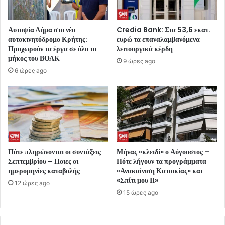
Αυτοψία Δήμα στο νέο
Credia Bank: Στα 53,6 εκατ.
αυτοκινητόδρομο Κρήτης:
ευρώ τα επαναλαμβανόμενα
Προχωρούν τα έργα σε όλο το
λειτουργικά κέρδη
μήκος του ΒΟΑΚ
9 ώρες ago
6 ώρες ago
Πότε πληρώνονται οι συντάξεις
Μήνας «κλειδί» ο Αύγουστος –
Σεπτεμβρίου – Ποιες οι
Πότε λήγουν τα προγράμματα
ημερομηνίες καταβολής
«Ανακαίνιση Κατοικίας» και
«Σπίτι μου ΙΙ»
12 ώρες ago
15 ώρες ago