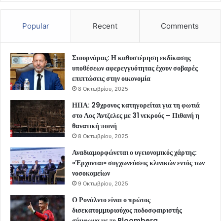
Popular
Recent
Comments
Στουρνάρας: Η καθυστέρηση εκδίκασης
υποθέσεων αφερεγγυότητας έχουν σοβαρές
επιπτώσεις στην οικονομία
8 Οκτωβρίου, 2025
ΗΠΑ: 29χρονος κατηγορείται για τη φωτιά
στο Λος Άντζελες με 31 νεκρούς – Πιθανή η
θανατική ποινή
8 Οκτωβρίου, 2025
Αναδιαμορφώνεται ο υγειονομικός χάρτης:
«Έρχονται» συγχωνεύσεις κλινικών εντός των
νοσοκομείων
9 Οκτωβρίου, 2025
Ο Ρονάλντο είναι ο πρώτος
δισεκατομμυριούχος ποδοσφαιριστής
σύμφωνα με το Bloomberg