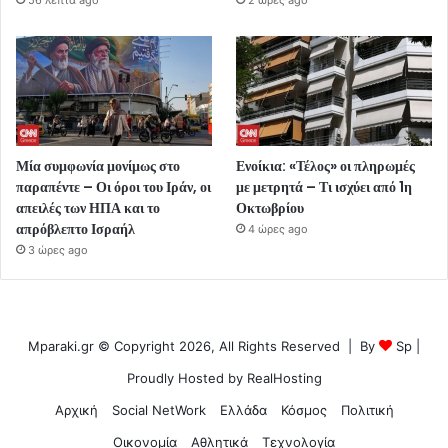
Μία συμφωνία μονίμως στο
Ενοίκια: «Τέλος» οι πληρωμές
παραπέντε – Οι όροι του Ιράν, οι
με μετρητά – Τι ισχύει από 1η
απειλές των ΗΠΑ και το
Οκτωβρίου
απρόβλεπτο Ισραήλ
4 ώρες ago
3 ώρες ago
Mparaki.gr © Copyright 2026, All Rights Reserved | By
Sp
|
Proudly Hosted by
RealHosting
Αρχική
Social NetWork
Ελλάδα
Κόσμος
Πολιτική
Οικονομία
Αθλητικά
Τεχνολογία