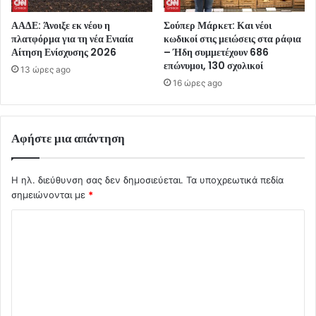
ΑΑΔΕ: Άνοιξε εκ νέου η
Σούπερ Μάρκετ: Και νέοι
πλατφόρμα για τη νέα Ενιαία
κωδικοί στις μειώσεις στα ράφια
Αίτηση Ενίσχυσης 2026
– Ήδη συμμετέχουν 686
επώνυμοι, 130 σχολικοί
13 ώρες ago
16 ώρες ago
Αφήστε μια απάντηση
Η ηλ. διεύθυνση σας δεν δημοσιεύεται.
Τα υποχρεωτικά πεδία
σημειώνονται με
*
Σ
χ
ό
λ
ι