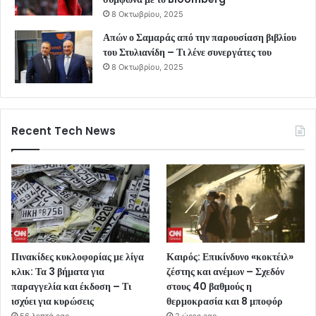
8 Οκτωβρίου, 2025
Απών ο Σαμαράς από την παρουσίαση βιβλίου
του Στυλιανίδη – Τι λένε συνεργάτες του
8 Οκτωβρίου, 2025
Recent Tech News
Πινακίδες κυκλοφορίας με λίγα
Καιρός: Επικίνδυνο «κοκτέιλ»
κλικ: Τα 3 βήματα για
ζέστης και ανέμων – Σχεδόν
παραγγελία και έκδοση – Τι
στους 40 βαθμούς η
ισχύει για κυρώσεις
θερμοκρασία και 8 μποφόρ
56 λεπτά ago
2 ώρες ago