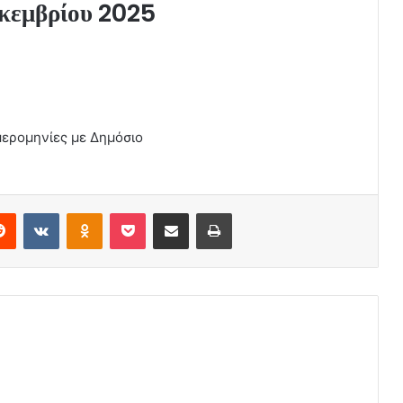
εκεμβρίου 2025
μερομηνίες με Δημόσιο
erest
Reddit
VKontakte
Odnoklassniki
Pocket
Share via Email
Print