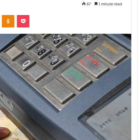
67
1 minute read
VKontakte
Odnoklassniki
Pocket