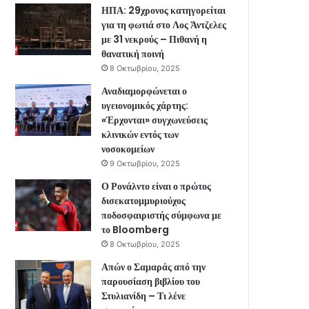
ΗΠΑ: 29χρονος κατηγορείται
για τη φωτιά στο Λος Άντζελες
με 31 νεκρούς – Πιθανή η
θανατική ποινή
8 Οκτωβρίου, 2025
Αναδιαμορφώνεται ο
υγειονομικός χάρτης:
«Έρχονται» συγχωνεύσεις
κλινικών εντός των
νοσοκομείων
9 Οκτωβρίου, 2025
Ο Ρονάλντο είναι ο πρώτος
δισεκατομμυριούχος
ποδοσφαιριστής σύμφωνα με
το Bloomberg
8 Οκτωβρίου, 2025
Απών ο Σαμαράς από την
παρουσίαση βιβλίου του
Στυλιανίδη – Τι λένε