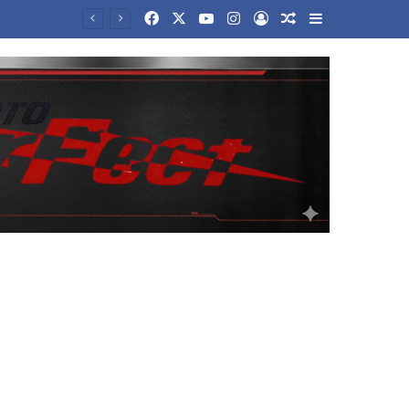
Facebook
X
YouTube
Instagram
Log In
Random Article
Sidebar
Όμιλος ΔΕΗ: Νέα συμφωνία για χαρτοφυλάκιο έργων ΑΠΕ άνω των 2 GW σε Πολωνία και Ουγγαρία