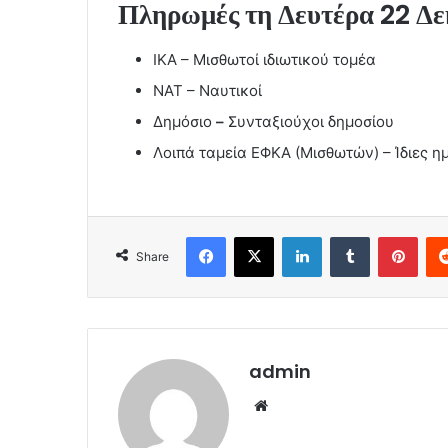
Πληρωμές τη Δευτέρα 22 Δ
ΙΚΑ – Μισθωτοί ιδιωτικού τομέα
ΝΑΤ – Ναυτικοί
Δημόσιο
–
Συνταξιούχοι δημοσίου
Λοιπά ταμεία ΕΦΚΑ (Μισθωτών) – Ίδιες η
Facebook
X
LinkedIn
Tumblr
Pint
Share
admin
Website