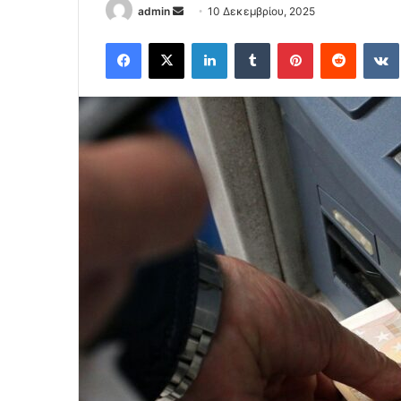
Send
admin
10 Δεκεμβρίου, 2025
an
Facebook
X
LinkedIn
Tumblr
Pinterest
Reddit
email