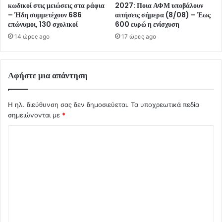
κωδικοί στις μειώσεις στα ράφια
2027: Ποια ΑΦΜ υποβάλουν
– Ήδη συμμετέχουν 686
αιτήσεις σήμερα (8/08) – Έως
επώνυμοι, 130 σχολικοί
600 ευρώ η ενίσχυση
14 ώρες ago
17 ώρες ago
Αφήστε μια απάντηση
Η ηλ. διεύθυνση σας δεν δημοσιεύεται.
Τα υποχρεωτικά πεδία
σημειώνονται με
*
Σ
χ
ό
λ
ι
ο