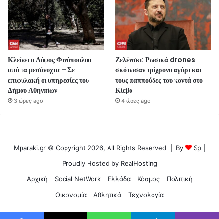
Κλείνει ο Λόφος Φινόπουλου
Ζελένσκι: Ρωσικά drones
από τα μεσάνυχτα – Σε
σκότωσαν τρίχρονο αγόρι και
επιφυλακή οι υπηρεσίες του
τους παππούδες του κοντά στο
Δήμου Αθηναίων
Κίεβο
3 ώρες ago
4 ώρες ago
Mparaki.gr © Copyright 2026, All Rights Reserved | By
Sp
|
Proudly Hosted by
RealHosting
Αρχική
Social NetWork
Ελλάδα
Κόσμος
Πολιτική
Οικονομία
Αθλητικά
Τεχνολογία