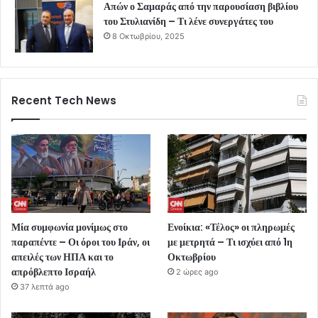
Απών ο Σαμαράς από την παρουσίαση βιβλίου
του Στυλιανίδη – Τι λένε συνεργάτες του
8 Οκτωβρίου, 2025
Recent Tech News
Μία συμφωνία μονίμως στο
Ενοίκια: «Τέλος» οι πληρωμές
παραπέντε – Οι όροι του Ιράν, οι
με μετρητά – Τι ισχύει από 1η
απειλές των ΗΠΑ και το
Οκτωβρίου
απρόβλεπτο Ισραήλ
2 ώρες ago
37 λεπτά ago