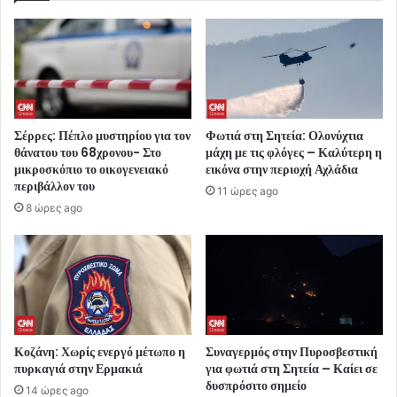
Σέρρες: Πέπλο μυστηρίου για τον
Φωτιά στη Σητεία: Ολονύχτια
θάνατου του 68χρονου- Στο
μάχη με τις φλόγες – Καλύτερη η
μικροσκόπιο το οικογενειακό
εικόνα στην περιοχή Αχλάδια
περιβάλλον του
11 ώρες ago
8 ώρες ago
Κοζάνη: Χωρίς ενεργό μέτωπο η
Συναγερμός στην Πυροσβεστική
πυρκαγιά στην Ερμακιά
για φωτιά στη Σητεία – Καίει σε
δυσπρόσιτο σημείο
14 ώρες ago