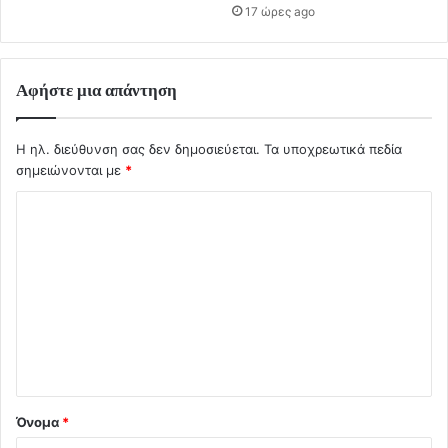
17 ώρες ago
Αφήστε μια απάντηση
Η ηλ. διεύθυνση σας δεν δημοσιεύεται.
Τα υποχρεωτικά πεδία
σημειώνονται με
*
Σ
χ
ό
λ
ι
ο
*
Όνομα
*