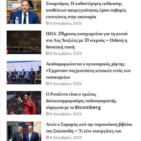
Στουρνάρας: Η καθυστέρηση εκδίκασης
υποθέσεων αφερεγγυότητας έχουν σοβαρές
επιπτώσεις στην οικονομία
8 Οκτωβρίου, 2025
ΗΠΑ: 29χρονος κατηγορείται για τη φωτιά
στο Λος Άντζελες με 31 νεκρούς – Πιθανή η
θανατική ποινή
8 Οκτωβρίου, 2025
Αναδιαμορφώνεται ο υγειονομικός χάρτης:
«Έρχονται» συγχωνεύσεις κλινικών εντός των
νοσοκομείων
9 Οκτωβρίου, 2025
Ο Ρονάλντο είναι ο πρώτος
δισεκατομμυριούχος ποδοσφαιριστής
σύμφωνα με το Bloomberg
8 Οκτωβρίου, 2025
Απών ο Σαμαράς από την παρουσίαση βιβλίου
του Στυλιανίδη – Τι λένε συνεργάτες του
8 Οκτωβρίου, 2025