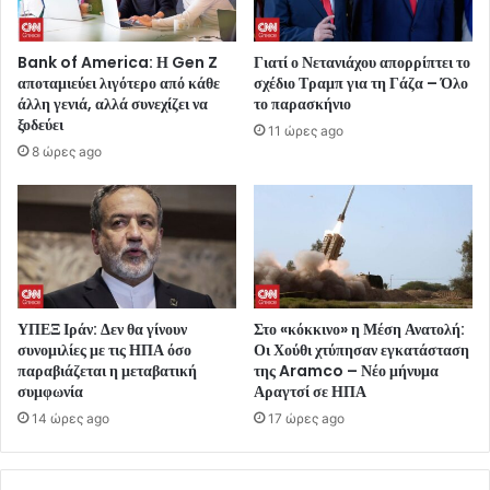
Bank of America: Η Gen Z
Γιατί ο Νετανιάχου απορρίπτει το
αποταμιεύει λιγότερο από κάθε
σχέδιο Τραμπ για τη Γάζα – Όλο
άλλη γενιά, αλλά συνεχίζει να
το παρασκήνιο
ξοδεύει
11 ώρες ago
8 ώρες ago
ΥΠΕΞ Ιράν: Δεν θα γίνουν
Στο «κόκκινο» η Μέση Ανατολή:
συνομιλίες με τις ΗΠΑ όσο
Οι Χούθι χτύπησαν εγκατάσταση
παραβιάζεται η μεταβατική
της Aramco – Νέο μήνυμα
συμφωνία
Αραγτσί σε ΗΠΑ
14 ώρες ago
17 ώρες ago