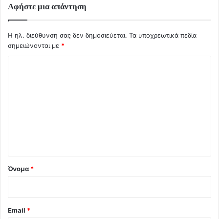
Αφήστε μια απάντηση
Η ηλ. διεύθυνση σας δεν δημοσιεύεται.
Τα υποχρεωτικά πεδία
σημειώνονται με
*
Σ
χ
ό
λ
ι
ο
*
Όνομα
*
Email
*