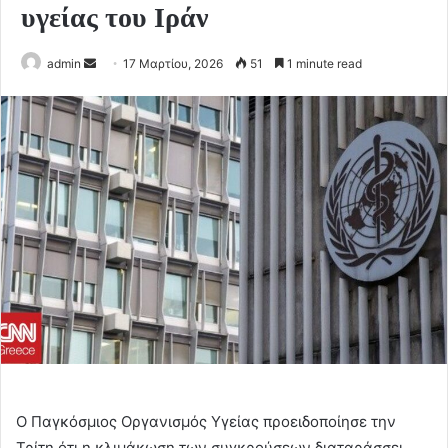
υγείας του Ιράν
Send
admin
17 Μαρτίου, 2026
51
1 minute read
an
email
Ο Παγκόσμιος Οργανισμός Υγείας προειδοποίησε την
Τρίτη ότι η κλιμάκωση των συγκρούσεων διαταράσσει