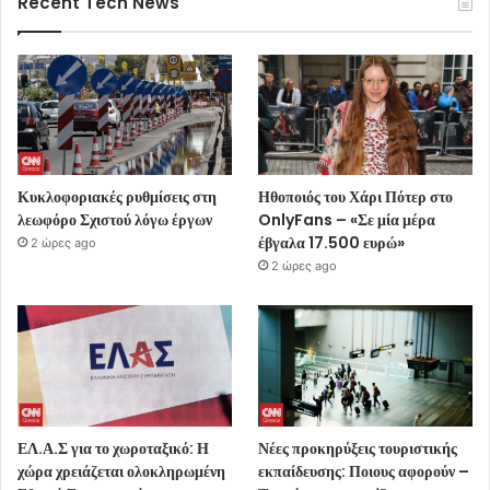
Recent Tech News
Κυκλοφοριακές ρυθμίσεις στη
Ηθοποιός του Χάρι Πότερ στο
λεωφόρο Σχιστού λόγω έργων
OnlyFans – «Σε μία μέρα
έβγαλα 17.500 ευρώ»
2 ώρες ago
2 ώρες ago
ΕΛ.Α.Σ για το χωροταξικό: Η
Νέες προκηρύξεις τουριστικής
χώρα χρειάζεται ολοκληρωμένη
εκπαίδευσης: Ποιους αφορούν –