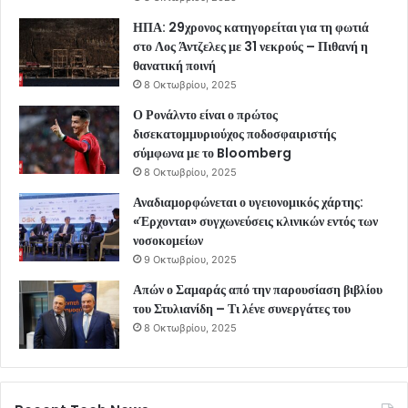
ΗΠΑ: 29χρονος κατηγορείται για τη φωτιά
στο Λος Άντζελες με 31 νεκρούς – Πιθανή η
θανατική ποινή
8 Οκτωβρίου, 2025
Ο Ρονάλντο είναι ο πρώτος
δισεκατομμυριούχος ποδοσφαιριστής
σύμφωνα με το Bloomberg
8 Οκτωβρίου, 2025
Αναδιαμορφώνεται ο υγειονομικός χάρτης:
«Έρχονται» συγχωνεύσεις κλινικών εντός των
νοσοκομείων
9 Οκτωβρίου, 2025
Απών ο Σαμαράς από την παρουσίαση βιβλίου
του Στυλιανίδη – Τι λένε συνεργάτες του
8 Οκτωβρίου, 2025