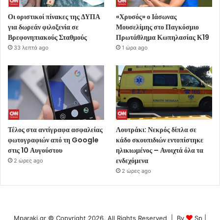
Οι οριστικοί πίνακες της ΔΥΠΑ
«Χρυσός» ο Ιάσωνας
για δωρεάν φιλοξενία σε
Μουσελίμης στο Παγκόσμιο
Βρεφονηπιακούς Σταθμούς
Πρωτάθλημα Κωπηλασίας Κ19
33 λεπτά ago
1 ώρα ago
Τέλος στα αντίγραφα ασφαλείας
Λουτράκι: Νεκρός δίπλα σε
φωτογραφιών από τη Google
κάδο σκουπιδιών εντοπίστηκε
στις 10 Αυγούστου
ηλικιωμένος – Ανοιχτά όλα τα
ενδεχόμενα
2 ώρες ago
2 ώρες ago
Mparaki.gr © Copyright 2026, All Rights Reserved | By
Sp
|