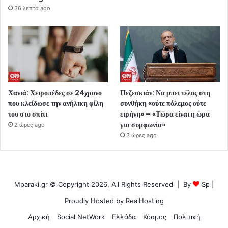
36 λεπτά ago
Χανιά: Χειροπέδες σε 24χρονο
Πεζεσκιάν: Να μπει τέλος στη
που κλείδωσε την ανήλικη φίλη
συνθήκη «ούτε πόλεμος ούτε
του στο σπίτι
ειρήνη» – «Τώρα είναι η ώρα
για συμφωνία»
2 ώρες ago
3 ώρες ago
Mparaki.gr © Copyright 2026, All Rights Reserved | By
Sp
|
Proudly Hosted by
RealHosting
Αρχική
Social NetWork
Ελλάδα
Κόσμος
Πολιτική