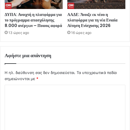
ΔΥΠΑ: Ανοιχτή η πλατφόρμα για
ΑΑΔΕ: Άνοιξε εκ νέου η
το πρόγραμμα απασχόλησης
πλατφόρμα για τη νέα Ενιαία
8.000 ανέργων – Ποιους αφορά
Αίτηση Ενίσχυσης 2026
13 ώρες ago
16 ώρες ago
Αφήστε μια απάντηση
Η ηλ. διεύθυνση σας δεν δημοσιεύεται.
Τα υποχρεωτικά πεδία
σημειώνονται με
*
Σ
χ
ό
λ
ι