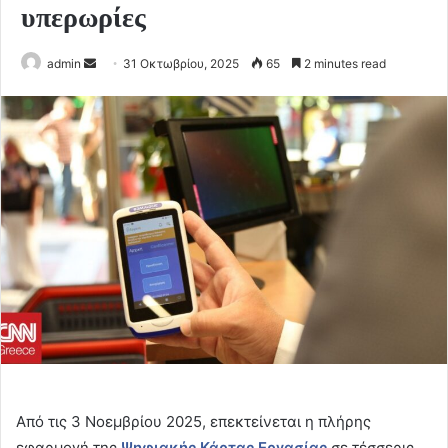
υπερωρίες
Send
admin
31 Οκτωβρίου, 2025
65
2 minutes read
an
email
Από τις 3 Νοεμβρίου 2025, επεκτείνεται η πλήρης
εφαρμογή της
Ψηφιακής Κάρτας Εργασίας
σε τέσσερις