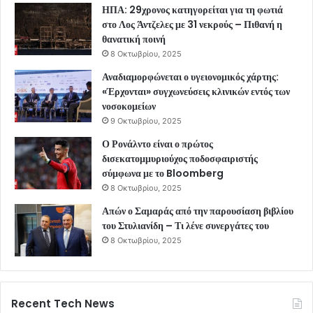
ΗΠΑ: 29χρονος κατηγορείται για τη φωτιά
στο Λος Άντζελες με 31 νεκρούς – Πιθανή η
θανατική ποινή
8 Οκτωβρίου, 2025
Αναδιαμορφώνεται ο υγειονομικός χάρτης:
«Έρχονται» συγχωνεύσεις κλινικών εντός των
νοσοκομείων
9 Οκτωβρίου, 2025
Ο Ρονάλντο είναι ο πρώτος
δισεκατομμυριούχος ποδοσφαιριστής
σύμφωνα με το Bloomberg
8 Οκτωβρίου, 2025
Απών ο Σαμαράς από την παρουσίαση βιβλίου
του Στυλιανίδη – Τι λένε συνεργάτες του
8 Οκτωβρίου, 2025
Recent Tech News