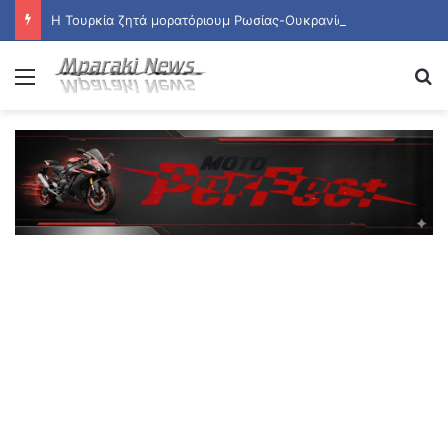
Η Τουρκία ζητά μορατόριουμ Ρωσίας-Ουκρανίας στις επιθέσεις κατά εμπορικών πλοίων
Menu
Se