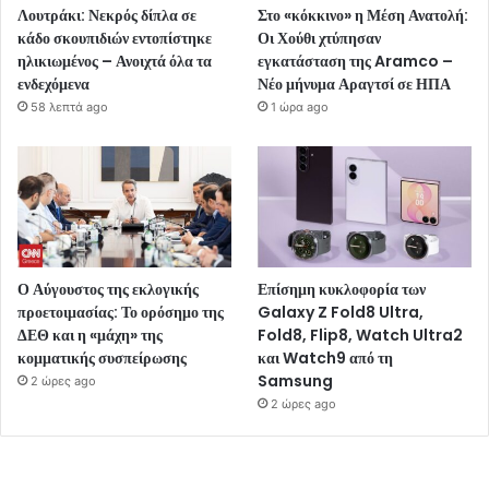
Λουτράκι: Νεκρός δίπλα σε
Στο «κόκκινο» η Μέση Ανατολή:
κάδο σκουπιδιών εντοπίστηκε
Οι Χούθι χτύπησαν
ηλικιωμένος – Ανοιχτά όλα τα
εγκατάσταση της Aramco –
ενδεχόμενα
Νέο μήνυμα Αραγτσί σε ΗΠΑ
58 λεπτά ago
1 ώρα ago
Ο Αύγουστος της εκλογικής
Επίσημη κυκλοφορία των
προετοιμασίας: Το ορόσημο της
Galaxy Z Fold8 Ultra,
ΔΕΘ και η «μάχη» της
Fold8, Flip8, Watch Ultra2
κομματικής συσπείρωσης
και Watch9 από τη
Samsung
2 ώρες ago
2 ώρες ago