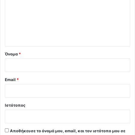
ό
λ
ι
ο
*
Όνομα
*
Email
*
Ιστότοπος
Αποθήκευσε το όνομά μου, email, και τον ιστότοπο μου σε