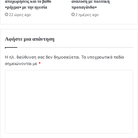
αποχωρήσεις και το βαθύ
ανάλυση με πολιτική
«ρήγμα» με την ηγεσία
προπαγάνδα»
22 ώρες ago
2 ημέρες ago
Αφήστε μια απάντηση
Η ηλ. διεύθυνση σας δεν δημοσιεύεται.
Τα υποχρεωτικά πεδία
σημειώνονται με
*
Σ
χ
ό
λ
ι
ο
*