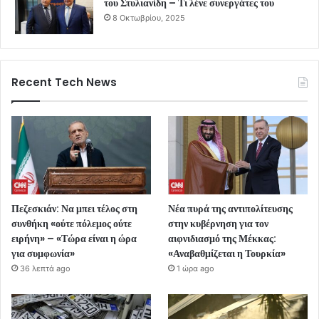
του Στυλιανίδη – Τι λένε συνεργάτες του
8 Οκτωβρίου, 2025
Recent Tech News
Πεζεσκιάν: Να μπει τέλος στη
Νέα πυρά της αντιπολίτευσης
συνθήκη «ούτε πόλεμος ούτε
στην κυβέρνηση για τον
ειρήνη» – «Τώρα είναι η ώρα
αιφνιδιασμό της Μέκκας:
για συμφωνία»
«Αναβαθμίζεται η Τουρκία»
36 λεπτά ago
1 ώρα ago