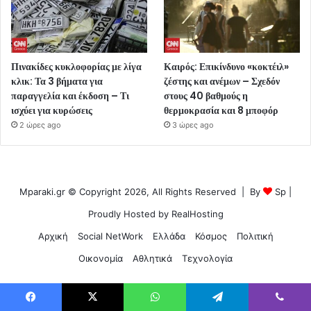
Πινακίδες κυκλοφορίας με λίγα
Καιρός: Επικίνδυνο «κοκτέιλ»
κλικ: Τα 3 βήματα για
ζέστης και ανέμων – Σχεδόν
παραγγελία και έκδοση – Τι
στους 40 βαθμούς η
ισχύει για κυρώσεις
θερμοκρασία και 8 μποφόρ
2 ώρες ago
3 ώρες ago
Mparaki.gr © Copyright 2026, All Rights Reserved | By
Sp
|
Proudly Hosted by
RealHosting
Αρχική
Social NetWork
Ελλάδα
Κόσμος
Πολιτική
Οικονομία
Αθλητικά
Τεχνολογία
Facebook
X
WhatsApp
Telegram
Viber