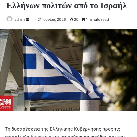
Ελλήνων πολιτών από το Ισραήλ
Send
admin
21 Ιουνίου, 2026
20
1 minute read
an
email
Τη δυσαρέσκεια της Ελληνικής Κυβέρνησης προς τις
ισραηλινές Αρχές για την απαγόρευση εισόδου και την