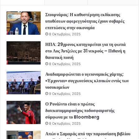
Στουρνάρας: Η καθυστέρηση εκδίκασης
υποθέσεων αφερεγγυότητας έχουν σοβαρές
επιπτώσεις στην οικονομία
8 Οκτωβρίου, 2025
ΗΠΑ: 29χρονος κατηγορείται για τη φωτιά
στο Λος Άντζελες με 31 νεκρούς – Πιθανή η
θανατική ποινή
8 Οκτωβρίου, 2025
Αναδιαμορφώνεται ο υγειονομικός χάρτης:
«Έρχονται» συγχωνεύσεις κλινικών εντός των
νοσοκομείων
9 Οκτωβρίου, 2025
Ο Ρονάλντο είναι ο πρώτος
δισεκατομμυριούχος ποδοσφαιριστής
σύμφωνα με το Bloomberg
8 Οκτωβρίου, 2025
Απών ο Σαμαράς από την παρουσίαση βιβλίου