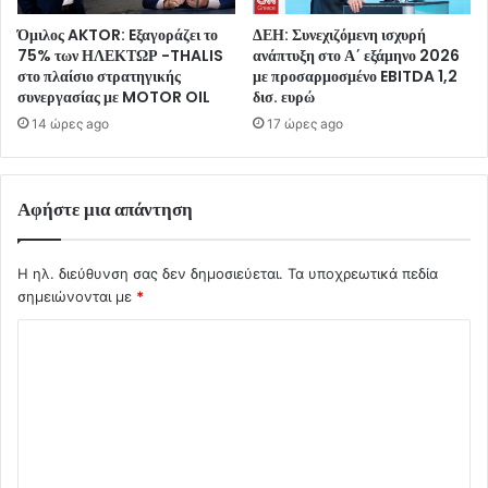
Όμιλος AKTOR: Eξαγοράζει το
ΔΕΗ: Συνεχιζόμενη ισχυρή
75% των ΗΛΕΚΤΩΡ -THALIS
ανάπτυξη στο Α΄ εξάμηνο 2026
στο πλαίσιο στρατηγικής
με προσαρμοσμένο EBITDA 1,2
συνεργασίας με MOTOR OIL
δισ. ευρώ
14 ώρες ago
17 ώρες ago
Αφήστε μια απάντηση
Η ηλ. διεύθυνση σας δεν δημοσιεύεται.
Τα υποχρεωτικά πεδία
σημειώνονται με
*
Σ
χ
ό
λ
ι