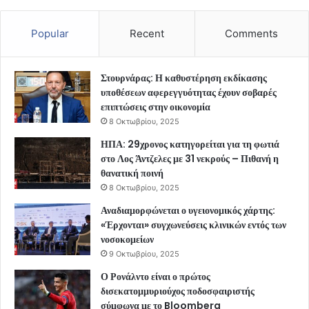
Popular
Recent
Comments
Στουρνάρας: Η καθυστέρηση εκδίκασης
υποθέσεων αφερεγγυότητας έχουν σοβαρές
επιπτώσεις στην οικονομία
8 Οκτωβρίου, 2025
ΗΠΑ: 29χρονος κατηγορείται για τη φωτιά
στο Λος Άντζελες με 31 νεκρούς – Πιθανή η
θανατική ποινή
8 Οκτωβρίου, 2025
Αναδιαμορφώνεται ο υγειονομικός χάρτης:
«Έρχονται» συγχωνεύσεις κλινικών εντός των
νοσοκομείων
9 Οκτωβρίου, 2025
Ο Ρονάλντο είναι ο πρώτος
δισεκατομμυριούχος ποδοσφαιριστής
σύμφωνα με το Bloomberg