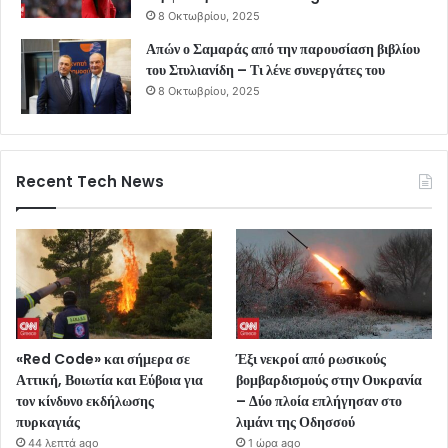
8 Οκτωβρίου, 2025
Απών ο Σαμαράς από την παρουσίαση βιβλίου
του Στυλιανίδη – Τι λένε συνεργάτες του
8 Οκτωβρίου, 2025
Recent Tech News
«Red Code» και σήμερα σε
Έξι νεκροί από ρωσικούς
Αττική, Βοιωτία και Εύβοια για
βομβαρδισμούς στην Ουκρανία
τον κίνδυνο εκδήλωσης
– Δύο πλοία επλήγησαν στο
πυρκαγιάς
λιμάνι της Οδησσού
44 λεπτά ago
1 ώρα ago