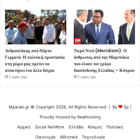
Ανδρουλάκης από Πόρτο
Τιερύ Ντεό (Meridiam): Ο
Γερμενό: Η πολιτική προστασία
άνθρωπος από την Μαρτινίκα
στη χώρα μας πρέπει να
που έλυσε τον γρίφο
αποκτήσει ένα άλλο δόγμα
διασύνδεσης Ελλάδας – Κύπρου
2 ώρες ago
2 ώρες ago
Mparaki.gr © Copyright 2026, All Rights Reserved | By
Sp
|
Proudly Hosted by
RealHosting
Αρχική
Social NetWork
Ελλάδα
Κόσμος
Πολιτική
Οικονομία
Αθλητικά
Τεχνολογία