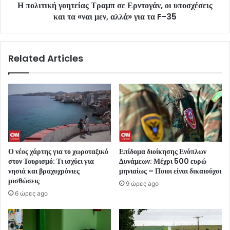
Η πολιτική γοητείας Τραμπ σε Ερντογάν, οι υποσχέσεις
και τα «ναι μεν, αλλά» για τα F-35
Related Articles
Ο νέος χάρτης για το χωροταξικό
Επίδομα διοίκησης Ενόπλων
στον Τουρισμό: Τι ισχύει για
Δυνάμεων: Μέχρι 500 ευρώ
νησιά και βραχυχρόνιες
μηνιαίως – Ποιοι είναι δικαιούχοι
μισθώσεις
9 ώρες ago
6 ώρες ago