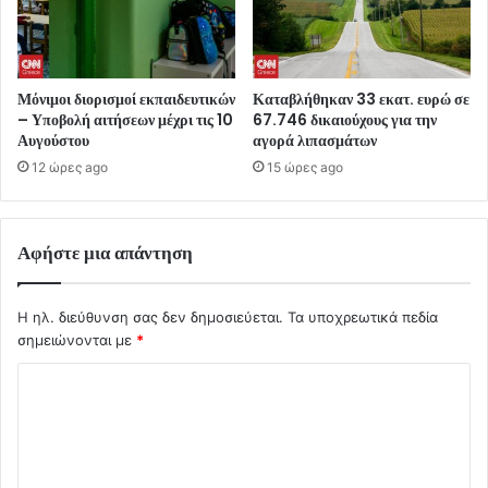
Μόνιμοι διορισμοί εκπαιδευτικών
Καταβλήθηκαν 33 εκατ. ευρώ σε
– Υποβολή αιτήσεων μέχρι τις 10
67.746 δικαιούχους για την
Αυγούστου
αγορά λιπασμάτων
12 ώρες ago
15 ώρες ago
Αφήστε μια απάντηση
Η ηλ. διεύθυνση σας δεν δημοσιεύεται.
Τα υποχρεωτικά πεδία
σημειώνονται με
*
Σ
χ
ό
λ