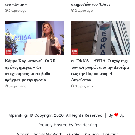
του «Έντικ»
υπηρεσιών του Άσαντ
2 ώρες ago
2 ώρες ago
Κόμμα Καρυστιανού: Οι 79
e-ΕΦΚΑ – ΔΥΠΑ: Ο «χάρτης»
πρώτες ημέρες – Οι
των πληρωμών από την Δευτέρα
αποχωρήσεις και το βαθύ
έως την Παρασκευή 14
«ρήγμα» με την ηγεσία
Αυγούστου
3 ώρες ago
3 ώρες ago
Mparaki.gr © Copyright 2026, All Rights Reserved | By
Sp
|
Proudly Hosted by
RealHosting
Αρχική
Social NetWork
Ελλάδα
Κόσμος
Πολιτική