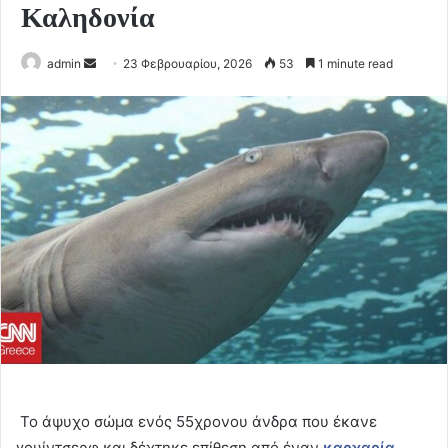
Καληδονία
Send
admin
23 Φεβρουαρίου, 2026
53
1 minute read
an
email
Το άψυχο σώμα ενός 55χρονου άνδρα που έκανε
γουίντσερφ και δέχτηκε επίθεση από έναν
καρχαρία