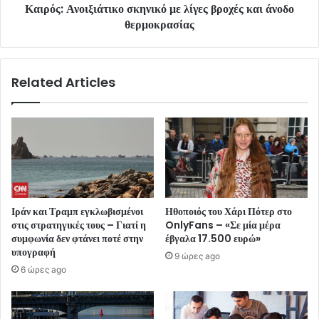
Καιρός: Ανοιξιάτικο σκηνικό με λίγες βροχές και άνοδο
θερμοκρασίας
Related Articles
Ιράν και Τραμπ εγκλωβισμένοι
Ηθοποιός του Χάρι Πότερ στο
στις στρατηγικές τους – Γιατί η
OnlyFans – «Σε μία μέρα
συμφωνία δεν φτάνει ποτέ στην
έβγαλα 17.500 ευρώ»
υπογραφή
9 ώρες ago
6 ώρες ago