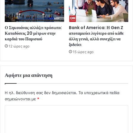
Ο Σηκουάνας αλλάζει πρόσωπο:
Bank of America: Η Gen Z
Καταδύσεις 20 μέτρων στην
αποταμιεύει λιγότερο από κάθε
καρδιά του Παρισιού
άλλη γενιά, αλλά συνεχίζει να
ξοδεύει
12 ώρες ago
15 ώρες ago
Αφήστε μια απάντηση
Η ηλ. διεύθυνση σας δεν δημοσιεύεται.
Τα υποχρεωτικά πεδία
σημειώνονται με
*
Σ
χ
ό