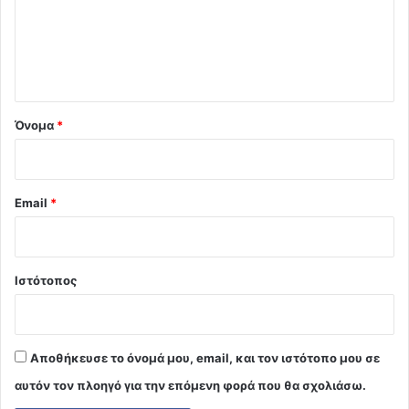
λ
ι
ο
*
Όνομα
*
Email
*
Ιστότοπος
Αποθήκευσε το όνομά μου, email, και τον ιστότοπο μου σε
αυτόν τον πλοηγό για την επόμενη φορά που θα σχολιάσω.