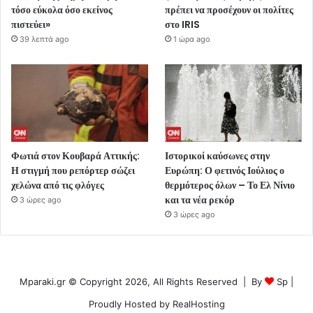
τόσο εύκολα όσο εκείνος
πρέπει να προσέχουν οι πολίτες
πιστεύει»
στο IRIS
39 λεπτά ago
1 ώρα ago
Φωτιά στον Κουβαρά Αττικής:
Ιστορικοί καύσωνες στην
Η στιγμή που ρεπόρτερ σώζει
Ευρώπη: Ο φετινός Ιούλιος ο
χελώνα από τις φλόγες
θερμότερος όλων – Το Ελ Νίνιο
και τα νέα ρεκόρ
3 ώρες ago
3 ώρες ago
Mparaki.gr © Copyright 2026, All Rights Reserved | By
Sp
|
Proudly Hosted by
RealHosting