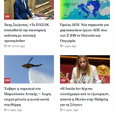
Άκης Σκέρτσος: «Το ΠΑΣΟΚ
Όμιλος ΔΕΗ: Νέα συμφωνία για
υποκαθιστά την οικονομική
χαρτοφυλάκιο έργων ΑΠΕ άνω
ανάλυση με πολιτική
των 2 GW σε Πολωνία και
προπαγάνδα»
Ουγγαρία
38 λεπτά ago
1 ώρα ago
Έσβησε η πυρκαγιά στο
«Η Ιταλία δεν δέχεται
Μαρκόπουλο Αττικής – Χωρίς
τελεσίγραφα από το εξωτερικό»,
ενεργό μέτωπο η φωτιά κοντά
απαντά η Μελόνι στην Μαδρίτη
στη Θέρμη
για τη Σένγκεν
3 ώρες ago
3 ώρες ago