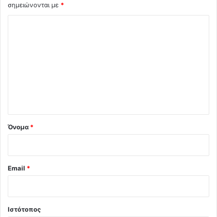
σημειώνονται με
*
Σ
χ
ό
λ
ι
ο
*
Όνομα
*
Email
*
Ιστότοπος