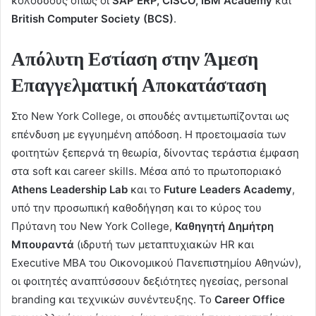
κολοσσούς όπως οι
SAP
ERP
,
CISCO
,
IBM
Academy
και
British
Computer
Society
(
BCS
)
.
Απόλυτη Εστίαση στην Άμεση
Επαγγελματική Αποκατάσταση
Στο New York College, οι σπουδές αντιμετωπίζονται ως
επένδυση με εγγυημένη απόδοση. Η προετοιμασία των
φοιτητών ξεπερνά τη θεωρία, δίνοντας τεράστια έμφαση
στα soft και career skills. Μέσα από το πρωτοποριακό
Athens
Leadership
Lab
και το
Future
Leaders
Academy
,
υπό την προσωπική καθοδήγηση και το κύρος του
Πρύτανη του New York College,
Καθηγητή Δημήτρη
Μπουραντά
(ιδρυτή των μεταπτυχιακών HR και
Executive MBA του Οικονομικού Πανεπιστημίου Αθηνών),
οι φοιτητές αναπτύσσουν δεξιότητες ηγεσίας, personal
branding και τεχνικών συνέντευξης. Το
Career
Office