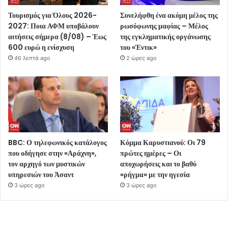
Τουρισμός για Όλους 2026-
Συνελήφθη ένα ακόμη μέλος της
2027: Ποια ΑΦΜ υποβάλουν
ρωσόφωνης μαφίας – Μέλος
αιτήσεις σήμερα (8/08) – Έως
της εγκληματικής οργάνωσης
600 ευρώ η ενίσχυση
του «Έντικ»
46 λεπτά ago
2 ώρες ago
BBC: Ο τηλεφωνικός κατάλογος
Κόμμα Καρυστιανού: Οι 79
που οδήγησε στην «Αράχνη»,
πρώτες ημέρες – Οι
τον αρχηγό των μυστικών
αποχωρήσεις και το βαθύ
υπηρεσιών του Άσαντ
«ρήγμα» με την ηγεσία
3 ώρες ago
3 ώρες ago