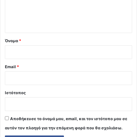
λ
ι
ο
*
Όνομα
*
Email
*
Ιστότοπος
Αποθήκευσε το όνομά μου, email, και τον ιστότοπο μου σε
αυτόν τον πλοηγό για την επόμενη φορά που θα σχολιάσω.