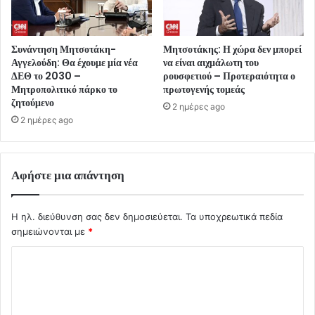
Συνάντηση Μητσοτάκη-
Μητσοτάκης: Η χώρα δεν μπορεί
Αγγελούδη: Θα έχουμε μία νέα
να είναι αιχμάλωτη του
ΔΕΘ το 2030 –
ρουσφετιού – Προτεραιότητα ο
Μητροπολιτικό πάρκο το
πρωτογενής τομεάς
ζητούμενο
2 ημέρες ago
2 ημέρες ago
Αφήστε μια απάντηση
Η ηλ. διεύθυνση σας δεν δημοσιεύεται.
Τα υποχρεωτικά πεδία
σημειώνονται με
*
Σ
χ
ό