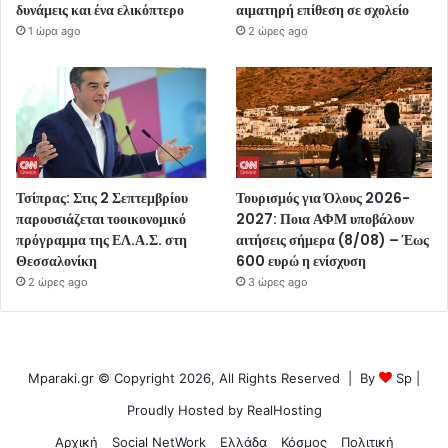
δυνάμεις και ένα ελικόπτερο
αιματηρή επίθεση σε σχολείο
1 ώρα ago
2 ώρες ago
Τσίπρας: Στις 2 Σεπτεμβρίου
Τουρισμός για Όλους 2026-
παρουσιάζεται τοοικονομικό
2027: Ποια ΑΦΜ υποβάλουν
πρόγραμμα της ΕΛ.Α.Σ. στη
αιτήσεις σήμερα (8/08) – Έως
Θεσσαλονίκη
600 ευρώ η ενίσχυση
2 ώρες ago
3 ώρες ago
Mparaki.gr © Copyright 2026, All Rights Reserved | By
Sp
|
Proudly Hosted by
RealHosting
Αρχική
Social NetWork
Ελλάδα
Κόσμος
Πολιτική