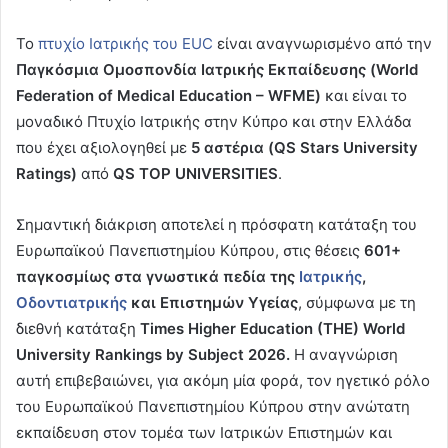
Το
πτυχίο Ιατρικής του EUC
είναι αναγνωρισμένο από την
Παγκόσμια Ομοσπονδία Ιατρικής Εκπαίδευσης (World
Federation of Medical Education – WFME)
και είναι το
μοναδικό Πτυχίο Ιατρικής στην Κύπρο και στην Ελλάδα
που έχει αξιολογηθεί με
5 αστέρια (QS Stars University
Ratings)
από
QS TOP UNIVERSITIES
.
Σημαντική διάκριση αποτελεί η πρόσφατη κατάταξη του
Ευρωπαϊκού Πανεπιστημίου Κύπρου, στις θέσεις
601+
παγκοσμίως στα γνωστικά πεδία της
Ιατρικής
,
Οδοντιατρικής
και Επιστημών Υγείας
, σύμφωνα με τη
διεθνή κατάταξη
Times Higher Education (THE) World
University Rankings by Subject 2026.
Η αναγνώριση
αυτή επιβεβαιώνει, για ακόμη μία φορά, τον ηγετικό ρόλο
του Ευρωπαϊκού Πανεπιστημίου Κύπρου στην ανώτατη
εκπαίδευση στον τομέα των Ιατρικών Επιστημών και