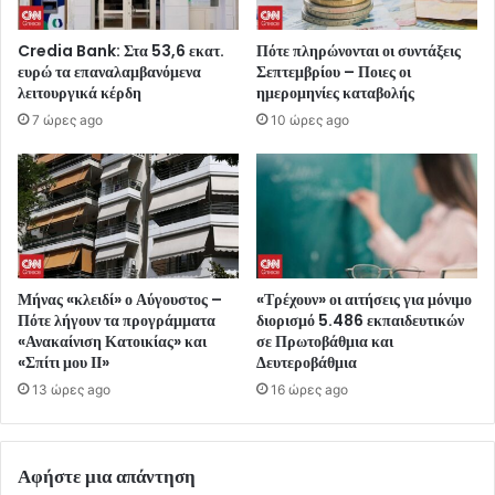
Credia Bank: Στα 53,6 εκατ.
Πότε πληρώνονται οι συντάξεις
ευρώ τα επαναλαμβανόμενα
Σεπτεμβρίου – Ποιες οι
λειτουργικά κέρδη
ημερομηνίες καταβολής
7 ώρες ago
10 ώρες ago
Μήνας «κλειδί» ο Αύγουστος –
«Τρέχουν» οι αιτήσεις για μόνιμο
Πότε λήγουν τα προγράμματα
διορισμό 5.486 εκπαιδευτικών
«Ανακαίνιση Κατοικίας» και
σε Πρωτοβάθμια και
«Σπίτι μου ΙΙ»
Δευτεροβάθμια
13 ώρες ago
16 ώρες ago
Αφήστε μια απάντηση