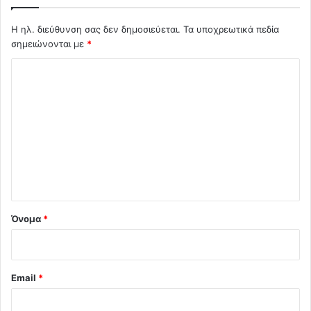
Η ηλ. διεύθυνση σας δεν δημοσιεύεται.
Τα υποχρεωτικά πεδία
σημειώνονται με
*
Σ
χ
ό
λ
ι
ο
*
Όνομα
*
Email
*