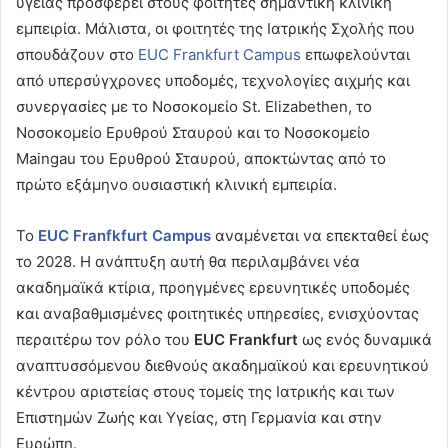
υγείας προσφέρει στους φοιτητές σημαντική κλινική
εμπειρία. Μάλιστα, οι φοιτητές της Ιατρικής Σχολής που
σπουδάζουν στο
EUC Frankfurt Campus
επωφελούνται
από υπερσύγχρονες υποδομές, τεχνολογίες αιχμής και
συνεργασίες με το Νοσοκομείο St. Elizabethen, το
Νοσοκομείο Ερυθρού Σταυρού και το Νοσοκομείο
Maingau του Ερυθρού Σταυρού, αποκτώντας από το
πρώτο εξάμηνο ουσιαστική κλινική εμπειρία.
Το
EUC
Franfkfurt
Campus
αναμένεται να επεκταθεί έως
το 2028. Η ανάπτυξη αυτή θα περιλαμβάνει νέα
ακαδημαϊκά κτίρια, προηγμένες ερευνητικές υποδομές
και αναβαθμισμένες φοιτητικές υπηρεσίες, ενισχύοντας
περαιτέρω τον ρόλο του
EUC Frankfurt
ως ενός δυναμικά
αναπτυσσόμενου διεθνούς ακαδημαϊκού και ερευνητικού
κέντρου αριστείας στους τομείς της Ιατρικής και των
Επιστημών Ζωής και Υγείας, στη Γερμανία και στην
Ευρώπη.