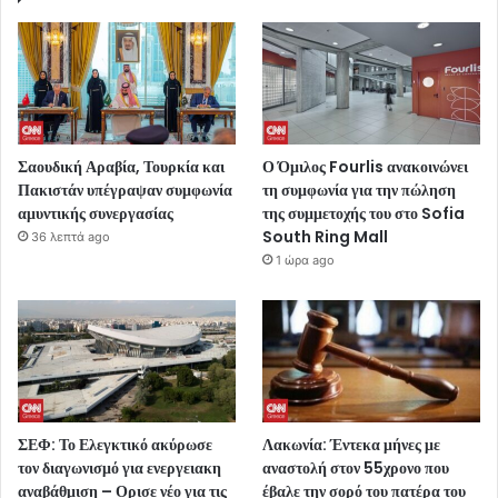
Σαουδική Αραβία, Τουρκία και
Ο Όμιλος Fourlis ανακοινώνει
Πακιστάν υπέγραψαν συμφωνία
τη συμφωνία για την πώληση
αμυντικής συνεργασίας
της συμμετοχής του στο Sofia
South Ring Mall
36 λεπτά ago
1 ώρα ago
ΣΕΦ: Το Ελεγκτικό ακύρωσε
Λακωνία: Έντεκα μήνες με
τον διαγωνισμό για ενεργειακη
αναστολή στον 55χρονο που
αναβάθμιση – Ορισε νέο για τις
έβαλε την σορό του πατέρα του