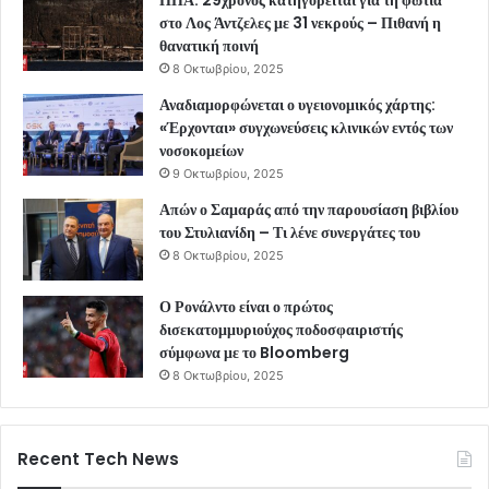
στο Λος Άντζελες με 31 νεκρούς – Πιθανή η
θανατική ποινή
8 Οκτωβρίου, 2025
Αναδιαμορφώνεται ο υγειονομικός χάρτης:
«Έρχονται» συγχωνεύσεις κλινικών εντός των
νοσοκομείων
9 Οκτωβρίου, 2025
Απών ο Σαμαράς από την παρουσίαση βιβλίου
του Στυλιανίδη – Τι λένε συνεργάτες του
8 Οκτωβρίου, 2025
Ο Ρονάλντο είναι ο πρώτος
δισεκατομμυριούχος ποδοσφαιριστής
σύμφωνα με το Bloomberg
8 Οκτωβρίου, 2025
Recent Tech News