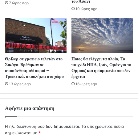
του Άσαντ
7 ώρες ago
10 ώρες ago
Θρίλερ σε γραφείο τελετών στο
Ποιος θα ελέγχει τα πλοία; Το
Σικάγο: Βρέθηκαν σε
παιχνίδι ΗΠΑ, Ιράν, Ομάν για το
αποσύνθεση 56 σοροί –
Ορμούζ και η συμφωνία που δεν
Τρωκτικά, σκουλήκια στο χώρο
έρχεται
13 ώρες ago
16 ώρες ago
Αφήστε μια απάντηση
Η ηλ. διεύθυνση σας δεν δημοσιεύεται.
Τα υποχρεωτικά πεδία
σημειώνονται με
*