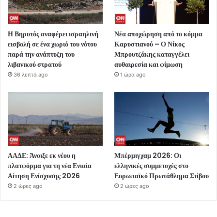
Η Βηρυτός αναφέρει ισραηλινή
Νέα αποχώρηση από το κόμμα
εισβολή σε ένα χωριό του νότου
Καρυστιανού – Ο Νίκος
παρά την ανάπτυξη του
Μπρουτζάκης καταγγέλει
λιβανικού στρατού
αυθαιρεσία και φίμωση
36 λεπτά ago
1 ώρα ago
ΑΑΔΕ: Άνοιξε εκ νέου η
Μπέρμιγχαμ 2026: Οι
πλατφόρμα για τη νέα Ενιαία
ελληνικές συμμετοχές στο
Αίτηση Ενίσχυσης 2026
Ευρωπαϊκό Πρωτάθλημα Στίβου
2 ώρες ago
2 ώρες ago