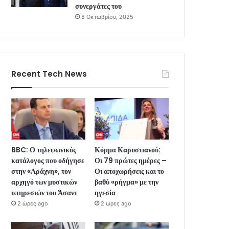
συνεργάτες του
8 Οκτωβρίου, 2025
Recent Tech News
BBC: Ο τηλεφωνικός
Κόμμα Καρυστιανού:
κατάλογος που οδήγησε
Οι 79 πρώτες ημέρες –
στην «Αράχνη», τον
Οι αποχωρήσεις και το
αρχηγό των μυστικών
βαθύ «ρήγμα» με την
υπηρεσιών του Άσαντ
ηγεσία
2 ώρες ago
2 ώρες ago