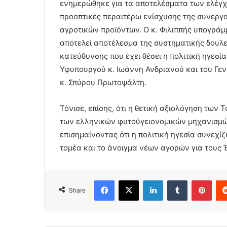
ενημερώθηκε για τα αποτελέσματα των ελέγχω
προοπτικές περαιτέρω ενίσχυσης της συνεργ
αγροτικών προϊόντων. Ο κ. Φιλιππής υπογράμ
αποτελεί αποτέλεσμα της συστηματικής δουλε
κατεύθυνσης που έχει θέσει η πολιτική ηγεσία
Υφυπουργού κ. Ιωάννη Ανδριανού και του Γε
κ. Σπύρου Πρωτοψάλτη.
Τόνισε, επίσης, ότι η θετική αξιολόγηση των
των ελληνικών φυτοϋγειονομικών μηχανισμών 
επισημαίνοντας ότι η πολιτική ηγεσία συνεχί
τομέα και το άνοιγμα νέων αγορών για τους
Facebook
X
LinkedIn
Tumblr
Pint
Share