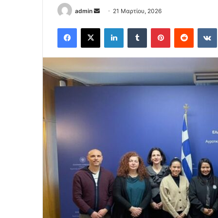
Send
admin
21 Μαρτίου, 2026
an
Facebook
X
LinkedIn
Tumblr
Pinterest
Reddit
email