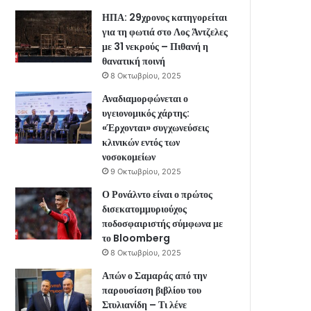
ΗΠΑ: 29χρονος κατηγορείται
για τη φωτιά στο Λος Άντζελες
με 31 νεκρούς – Πιθανή η
θανατική ποινή
8 Οκτωβρίου, 2025
Αναδιαμορφώνεται ο
υγειονομικός χάρτης:
«Έρχονται» συγχωνεύσεις
κλινικών εντός των
νοσοκομείων
9 Οκτωβρίου, 2025
Ο Ρονάλντο είναι ο πρώτος
δισεκατομμυριούχος
ποδοσφαιριστής σύμφωνα με
το Bloomberg
8 Οκτωβρίου, 2025
Απών ο Σαμαράς από την
παρουσίαση βιβλίου του
Στυλιανίδη – Τι λένε