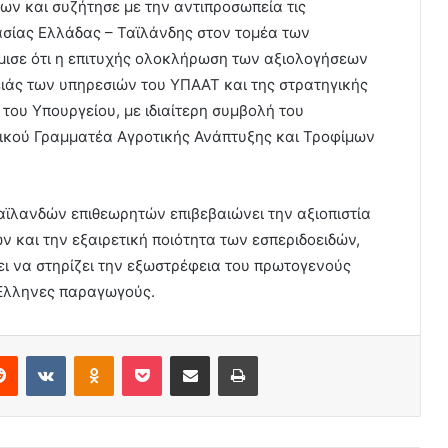
ν και συζήτησε με την αντιπροσωπεία τις
ασίας Ελλάδας – Ταϊλάνδης στον τομέα των
μισε ότι η επιτυχής ολοκλήρωση των αξιολογήσεων
ιάς των υπηρεσιών του ΥΠΑΑΤ και της στρατηγικής
 του Υπουργείου, με ιδιαίτερη συμβολή του
νικού Γραμματέα Αγροτικής Ανάπτυξης και Τροφίμων
 Ταϊλανδών επιθεωρητών επιβεβαιώνει την αξιοπιστία
και την εξαιρετική ποιότητα των εσπεριδοειδών,
ζει να στηρίζει την εξωστρέφεια του πρωτογενούς
 Έλληνες παραγωγούς.
erest
Reddit
VKontakte
Odnoklassniki
Pocket
Share via Email
Print