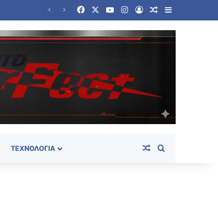
Facebook
X
YouTube
Instagram
Log In
Random Article
Sidebar
BBC: Ο τηλεφωνικός κατάλογος που οδήγησε στην «Αράχνη», τον αρχηγό των μυστικών υπηρεσιών του Άσαντ
Random Article
Search for
ΤΕΧΝΟΛΟΓΊΑ