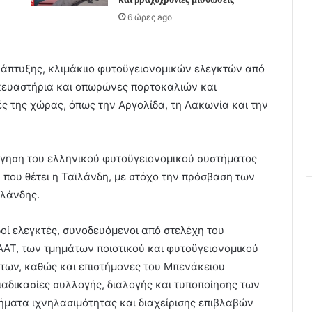
6 ώρες ago
άπτυξης, κλιμάκιιο φυτοϋγειονομικών ελεγκτών από
σκευαστήρια και οπωρώνες πορτοκαλιών και
ς της χώρας, όπως την Αργολίδα, τη Λακωνία και την
όγηση του ελληνικού φυτοϋγειονομικού συστήματος
που θέτει η Ταϊλάνδη, με στόχο την πρόσβαση των
ϊλάνδης.
δοί ελεγκτές, συνοδευόμενοι από στελέχη του
ΑΤ, των τμημάτων ποιοτικού και φυτοϋγειονομικού
των, καθώς και επιστήμονες του Μπενάκειου
ιαδικασίες συλλογής, διαλογής και τυποποίησης των
ήματα ιχνηλασιμότητας και διαχείρισης επιβλαβών