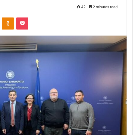
42
2 minutes read
VKontakte
Odnoklassniki
Pocket