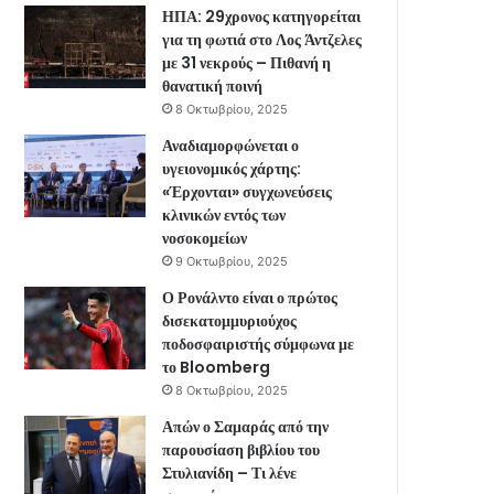
ΗΠΑ: 29χρονος κατηγορείται
για τη φωτιά στο Λος Άντζελες
με 31 νεκρούς – Πιθανή η
θανατική ποινή
8 Οκτωβρίου, 2025
Αναδιαμορφώνεται ο
υγειονομικός χάρτης:
«Έρχονται» συγχωνεύσεις
κλινικών εντός των
νοσοκομείων
9 Οκτωβρίου, 2025
Ο Ρονάλντο είναι ο πρώτος
δισεκατομμυριούχος
ποδοσφαιριστής σύμφωνα με
το Bloomberg
8 Οκτωβρίου, 2025
Απών ο Σαμαράς από την
παρουσίαση βιβλίου του
Στυλιανίδη – Τι λένε