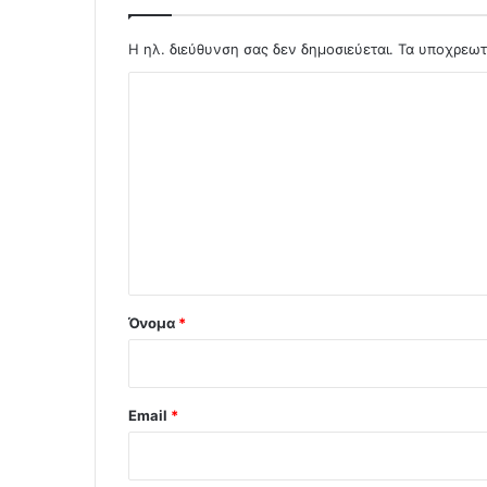
Η ηλ. διεύθυνση σας δεν δημοσιεύεται.
Τα υποχρεωτ
Σ
χ
ό
λ
ι
ο
*
Όνομα
*
Email
*