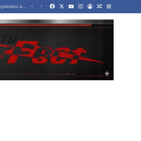
Facebook
X
YouTube
Instagram
Log In
Random Article
Sidebar
Θεμέλια αρχαίας γέφυρας, πολεμικά πλοία και μαμούθ αναδύθηκαν στον Δούναβη λόγω της χαμηλής στάθμης