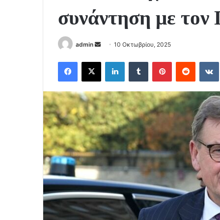
συνάντηση με τον 
Send
admin
10 Οκτωβρίου, 2025
an
Facebook
X
LinkedIn
Tumblr
Pinterest
Reddit
email