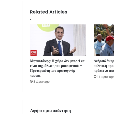
Related Articles
Μητσοτάκης: Η χώρα δεν μπορεί να
Ανδρουλάκης
είναι αιχμάλωτη του ρουσφετιού –
πολιτική προ
Προτεραιότητα ο πρωτογενής
πρέπει να απ
τομεάς
11 ώρες ag
8 ώρες ago
Αφήστε μια απάντηση