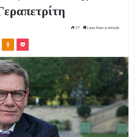
Γεραπετρίτη
77
Less than a minute
VKontakte
Odnoklassniki
Pocket