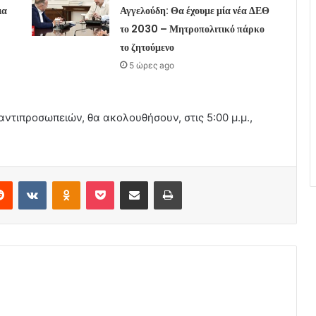
ια
Αγγελούδη: Θα έχουμε μία νέα ΔΕΘ
το 2030 – Μητροπολιτικό πάρκο
το ζητούμενο
5 ώρες ago
αντιπροσωπειών, θα ακολουθήσουν, στις 5:00 μ.μ.,
erest
Reddit
VKontakte
Odnoklassniki
Pocket
Share via Email
Print