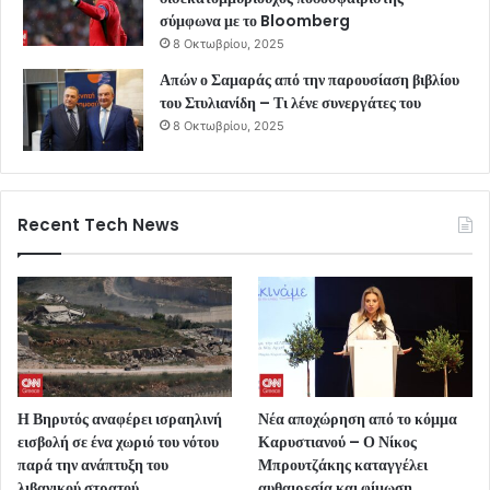
σύμφωνα με το Bloomberg
8 Οκτωβρίου, 2025
Απών ο Σαμαράς από την παρουσίαση βιβλίου
του Στυλιανίδη – Τι λένε συνεργάτες του
8 Οκτωβρίου, 2025
Recent Tech News
Η Βηρυτός αναφέρει ισραηλινή
Νέα αποχώρηση από το κόμμα
εισβολή σε ένα χωριό του νότου
Καρυστιανού – Ο Νίκος
παρά την ανάπτυξη του
Μπρουτζάκης καταγγέλει
λιβανικού στρατού
αυθαιρεσία και φίμωση