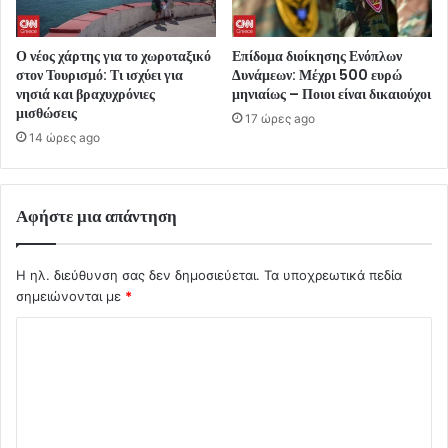
Ο νέος χάρτης για το χωροταξικό
Επίδομα διοίκησης Ενόπλων
στον Τουρισμό: Τι ισχύει για
Δυνάμεων: Μέχρι 500 ευρώ
νησιά και βραχυχρόνιες
μηνιαίως – Ποιοι είναι δικαιούχοι
μισθώσεις
17 ώρες ago
14 ώρες ago
Αφήστε μια απάντηση
Η ηλ. διεύθυνση σας δεν δημοσιεύεται.
Τα υποχρεωτικά πεδία
σημειώνονται με
*
Σ
χ
ό
λ