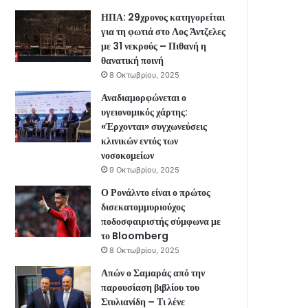
ΗΠΑ: 29χρονος κατηγορείται
για τη φωτιά στο Λος Άντζελες
με 31 νεκρούς – Πιθανή η
θανατική ποινή
8 Οκτωβρίου, 2025
Αναδιαμορφώνεται ο
υγειονομικός χάρτης:
«Έρχονται» συγχωνεύσεις
κλινικών εντός των
νοσοκομείων
9 Οκτωβρίου, 2025
Ο Ρονάλντο είναι ο πρώτος
δισεκατομμυριούχος
ποδοσφαιριστής σύμφωνα με
το Bloomberg
8 Οκτωβρίου, 2025
Απών ο Σαμαράς από την
παρουσίαση βιβλίου του
Στυλιανίδη – Τι λένε