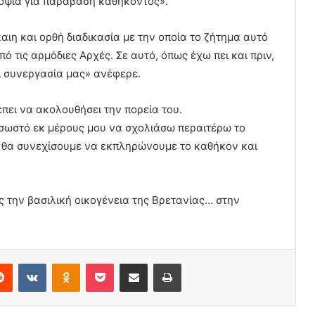
οψία για παράβαση καθήκοντος».
αιη και ορθή διαδικασία με την οποία το ζήτημα αυτό
ό τις αρμόδιες Αρχές. Σε αυτό, όπως έχω πει και πριν,
ι συνεργασία μας» ανέφερε.
ει να ακολουθήσει την πορεία του.
ν σωστό εκ μέρους μου να σχολιάσω περαιτέρω το
γώ θα συνεχίσουμε να εκπληρώνουμε το καθήκον και
 την βασιλική οικογένεια της Βρετανίας… στην
erest
Reddit
VKontakte
Odnoklassniki
Pocket
Share via Email
Print