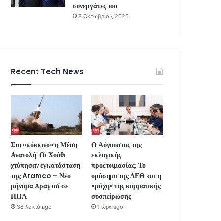
συνεργάτες του
8 Οκτωβρίου, 2025
Recent Tech News
Στο «κόκκινο» η Μέση
Ο Αύγουστος της
Ανατολή: Οι Χούθι
εκλογικής
χτύπησαν εγκατάσταση
προετοιμασίας: Το
της Aramco – Νέο
ορόσημο της ΔΕΘ και η
μήνυμα Αραγτσί σε
«μάχη» της κομματικής
ΗΠΑ
συσπείρωσης
38 λεπτά ago
1 ώρα ago