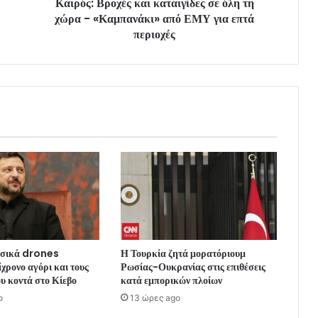
Καιρός: Βροχές και καταιγίδες σε όλη τη
χώρα - «Καμπανάκι» από ΕΜΥ για επτά
περιοχές
ωσικά drones
Η Τουρκία ζητά μορατόριουμ
χρονο αγόρι και τους
Ρωσίας-Ουκρανίας στις επιθέσεις
υ κοντά στο Κίεβο
κατά εμπορικών πλοίων
o
13 ώρες ago