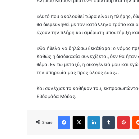
Άντριου Μαουντμπάτεν-Γουίντσορ και την υπ
«Αυτό που ακολουθεί τώρα είναι η πλήρης, δίκ
θα διερευνηθεί με τον κατάλληλο τρόπο και απ
έχουν την πλήρη και αμέριστη υποστήριξη κα
«Θα ήθελα να δηλώσω ξεκάθαρα: ο νόμος πρέπ
Καθώς η διαδικασία συνεχίζεται, δεν θα ήτα
θέμα. Εν τω μεταξύ, η οικογένειά μου και ε
την υπηρεσία μας προς όλους εσάς».
Και συνέχισε το καθήκον του, εκπροσωπώντας
Εβδομάδα Μόδας.
Facebook
X
LinkedIn
Tumblr
Pint
Share