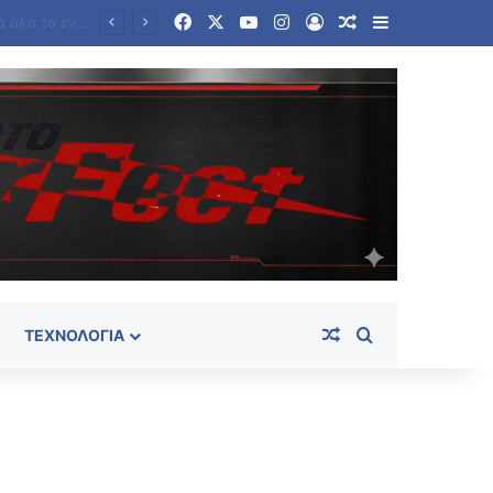
Facebook
X
YouTube
Instagram
Log In
Random Article
Sidebar
Στο «κόκκινο» η Μέση Ανατολή: Οι Χούθι χτύπησαν εγκατάσταση της Aramco – Νέο μήνυμα Αραγτσί σε ΗΠΑ
Random Article
Search for
ΤΕΧΝΟΛΟΓΊΑ