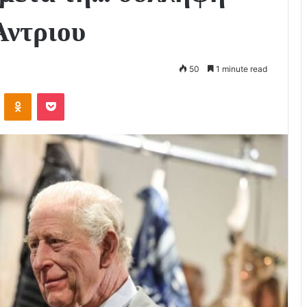
Άντριου
50
1 minute read
VKontakte
Odnoklassniki
Pocket