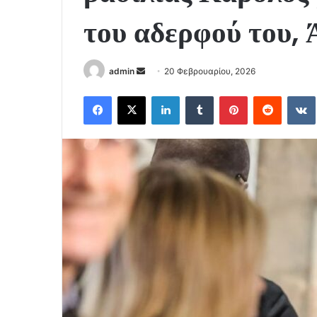
του αδερφού του, 
Send
admin
20 Φεβρουαρίου, 2026
an
Facebook
X
LinkedIn
Tumblr
Pinterest
Reddit
email