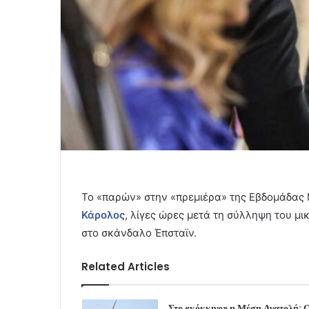
Το «παρών» στην «πρεμιέρα» της Εβδομάδας
Κάρολος
, λίγες ώρες μετά τη σύλληψη του μ
στο σκάνδαλο Έπσταϊν.
Related Articles
Στο «κόκκινο» η Μέση Ανατολή: Ο