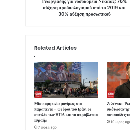
Γεωργιάδης για νοσοκομείο Νίκαιας: 76%
αύξηση προϋπολογισμού από το 2019 και
30% αύξηση προσωπικού
Related Articles
Μία συμφωνία μονίμως στο
Ζελένσκι: Ρ
παραπέντε – Οι όροι του Ιράν, οι
σκότωσαν τρί
απειλές των ΗΠΑ και το απρόβλεπτο
παππούδες το
Ισραήλ
10 ώρες ag
7 ώρες ago