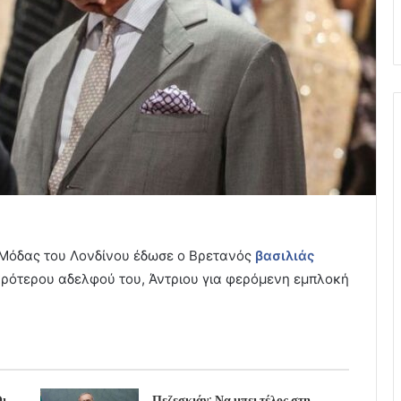
 Μόδας του Λονδίνου έδωσε ο Βρετανός
βασιλιάς
ικρότερου αδελφού του, Άντριου για φερόμενη εμπλοκή
ι
Πεζεσκιάν: Να μπει τέλος στη