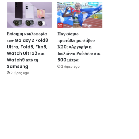
Επίσημη κυκλοφορία
Παγκόσμιο
των Galaxy Z Fold8
πρωτάθλημα στίβου
Ultra, Fold8, Flip8,
Κ20: «Αργυρή» η
Watch Ultra2 και
Ιουλιάννα Ρούσσου στα
Watch9 από τη
800 μέτρα
Samsung
2 ώρες ago
2 ώρες ago