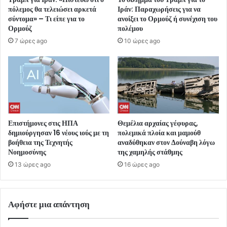
πόλεμος θα τελειώσει αρκετά
Ιράν: Παραχωρήσεις για να
σύντομα» – Τι είπε για το
ανοίξει το Ορμούζ ή συνέχιση του
Ορμούζ
πολέμου
7 ώρες ago
10 ώρες ago
Επιστήμονες στις ΗΠΑ
Θεμέλια αρχαίας γέφυρας,
δημιούργησαν 16 νέους ιούς με τη
πολεμικά πλοία και μαμούθ
βοήθεια της Τεχνητής
αναδύθηκαν στον Δούναβη λόγω
Νοημοσύνης
της χαμηλής στάθμης
13 ώρες ago
16 ώρες ago
Αφήστε μια απάντηση