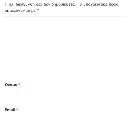
Η ηλ. διεύθυνση σας δεν δημοσιεύεται.
Τα υποχρεωτικά πεδία
σημειώνονται με
*
Σ
χ
ό
λ
ι
ο
*
Όνομα
*
Email
*