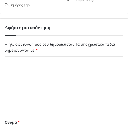
6 ημέρες ago
Αφήστε μια απάντηση
Η ηλ. διεύθυνση σας δεν δημοσιεύεται.
Τα υποχρεωτικά πεδία
σημειώνονται με
*
Σ
χ
ό
λ
ι
ο
*
Όνομα
*