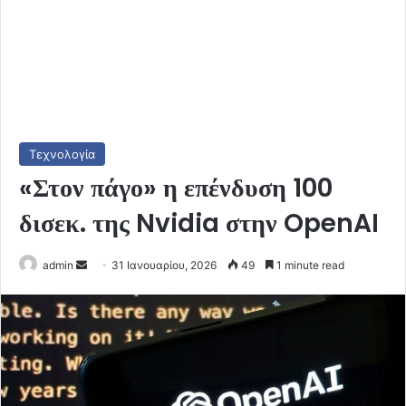
Τεχνολογία
«Στον πάγο» η επένδυση 100
δισεκ. της Nvidia στην OpenAI
Send
admin
31 Ιανουαρίου, 2026
49
1 minute read
an
email