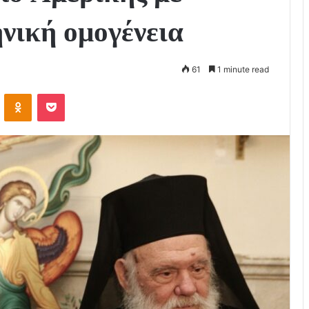
ηνική ομογένεια
61
1 minute read
VKontakte
Odnoklassniki
Pocket