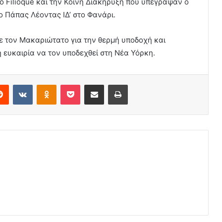
ο Filioque και την Κοινή Διακήρυξη που υπέγραψαν ο
 Πάπας Λέοντας ΙΔ’ στο Φανάρι.
ε τον Μακαριώτατο για την θερμή υποδοχή και
η ευκαιρία να τον υποδεχθεί στη Νέα Υόρκη.
erest
Reddit
VKontakte
Odnoklassniki
Pocket
Share via Email
Print