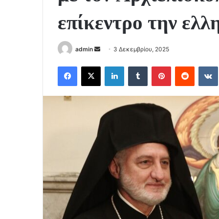
επίκεντρο την ελλ
Send
admin
3 Δεκεμβρίου, 2025
an
Facebook
X
LinkedIn
Tumblr
Pinterest
Reddit
email