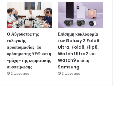
Ο Αύγουστος της
Επίσημη κυκλοφορία
εκλογικής
των Galaxy Z Fold8
προετοιμασίας: Το
Ultra, Fold8, Flip8,
ορόσημο της ΔΕΘ και η
Watch Ultra2 και
«μάχη» της κομματικής
Watch9 από τη
συσπείρωσης
Samsung
2 ώρες ago
2 ώρες ago