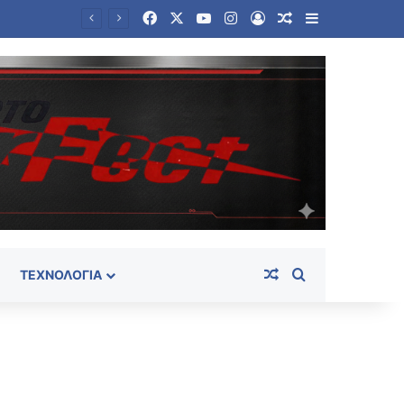
Facebook
X
YouTube
Instagram
Log In
Random Article
Sidebar
Λουτράκι: Νεκρός δίπλα σε κάδο σκουπιδιών εντοπίστηκε ηλικιωμένος – Ανοιχτά όλα τα ενδεχόμενα
Random Article
Search for
ΤΕΧΝΟΛΟΓΊΑ