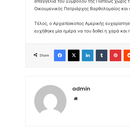
απαγγελία του Συμβόλου της Πίστεως χωρίς τ
Οικουμενικός Πατριάρχης Βαρθολομαίος και ο
Τέλος, ο Αρχιεπίσκοπος Αμερικής ευχαρίστησ
ευχήθηκε μία ημέρα να του δοθεί η χαρά και 
Facebook
X
LinkedIn
Tumblr
Pint
Share
admin
Website