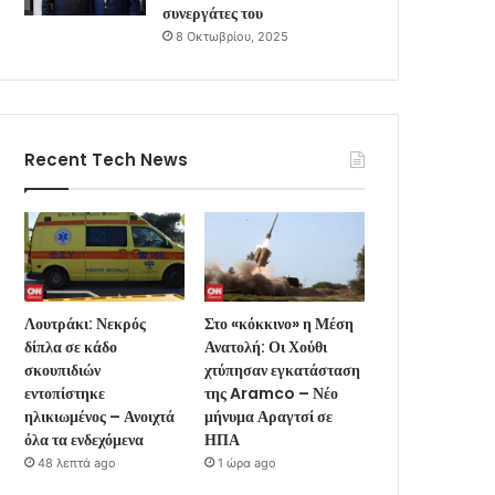
συνεργάτες του
8 Οκτωβρίου, 2025
Recent Tech News
Λουτράκι: Νεκρός
Στο «κόκκινο» η Μέση
δίπλα σε κάδο
Ανατολή: Οι Χούθι
σκουπιδιών
χτύπησαν εγκατάσταση
εντοπίστηκε
της Aramco – Νέο
ηλικιωμένος – Ανοιχτά
μήνυμα Αραγτσί σε
όλα τα ενδεχόμενα
ΗΠΑ
48 λεπτά ago
1 ώρα ago