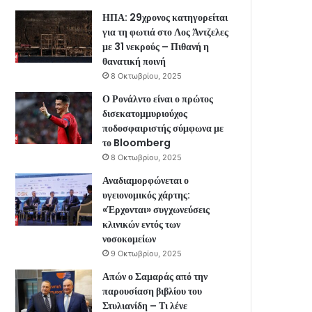
ΗΠΑ: 29χρονος κατηγορείται
για τη φωτιά στο Λος Άντζελες
με 31 νεκρούς – Πιθανή η
θανατική ποινή
8 Οκτωβρίου, 2025
Ο Ρονάλντο είναι ο πρώτος
δισεκατομμυριούχος
ποδοσφαιριστής σύμφωνα με
το Bloomberg
8 Οκτωβρίου, 2025
Αναδιαμορφώνεται ο
υγειονομικός χάρτης:
«Έρχονται» συγχωνεύσεις
κλινικών εντός των
νοσοκομείων
9 Οκτωβρίου, 2025
Απών ο Σαμαράς από την
παρουσίαση βιβλίου του
Στυλιανίδη – Τι λένε