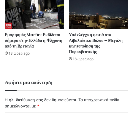
Εμπρησμός Marfin: Εκδίδεται
Υπό ελέγχο η φωτιά στα
σήμερα στην Ελλάδα η 46χρονη
Αϊβαλιώτικα Βόλου – Μεγάλη
από τη Βρετανία
κινητοποίηση της
Πυροσβεστικής
13 ώρες ago
16 ώρες ago
Αφήστε μια απάντηση
Η ηλ. διεύθυνση σας δεν δημοσιεύεται.
Τα υποχρεωτικά πεδία
σημειώνονται με
*
Σ
χ