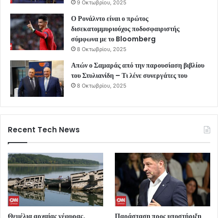
9 Οκτωβρίου, 2025
Ο Ρονάλντο είναι ο πρώτος
δισεκατομμυριούχος ποδοσφαιριστής
σύμφωνα με το Bloomberg
8 Οκτωβρίου, 2025
Απών ο Σαμαράς από την παρουσίαση βιβλίου
του Στυλιανίδη – Τι λένε συνεργάτες του
8 Οκτωβρίου, 2025
Recent Tech News
Θεμέλια αρχαίας γέφυρας,
Παράσταση προς υποστήριξη