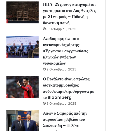
ΗΠΑ: 29χρονος κατηγορείται
για τη φωτιά στο Λος Άντζελες
με 31 νεκρούς – Πιθανή η
θανατική ποινή
8 Οκτωβρίου, 2025
Αναδιαμορφώνεται ο
υγειονομικός χάρτης:
«Έρχονται» συγχωνεύσεις
κλινικών εντός των
νοσοκομείων
9 Οκτωβρίου, 2025
Ο Ρονάλντο είναι ο πρώτος
δισεκατομμυριούχος
ποδοσφαιριστής σύμφωνα με
το Bloomberg
8 Οκτωβρίου, 2025
Απών ο Σαμαράς από την
παρουσίαση βιβλίου του
Στυλιανίδη – Τι λένε