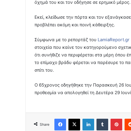
όχημά του και τον οδήγησε σε ερημικό μέρος.
Εκεί, κλείδωσε την πόρτα και τον εξανάγκασε 
προβλέπει ακόμη και ποινή κάθειρξης.
Σύμφωνα με το ρεπορτάζ του
LamiaReport.gr
στοιχεία που καίνε τον κατηγορούμενο σχετικ
ότι συνήθιζε να περιφέρεται στα μέρη όπου έ
το επίμαχο βράδυ φέρεται να παρέσυρε το παιδ
σπίτι του.
Ο 65χρονος οδηγήθηκε την Παρασκευή 26 Ιουν
προθεσμία να απολογηθεί τη Δευτέρα 29 Ιουνί
Facebook
X
LinkedIn
Tumblr
Pint
Share