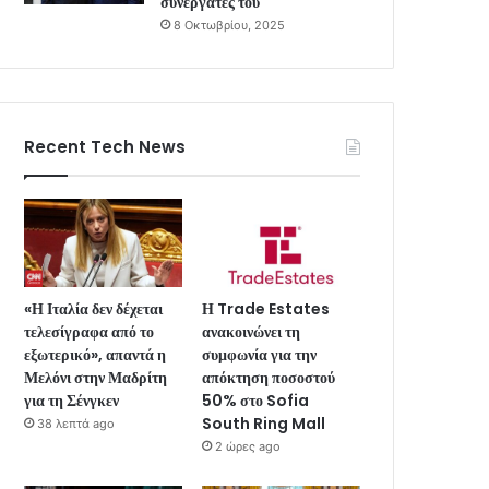
συνεργάτες του
8 Οκτωβρίου, 2025
Recent Tech News
«Η Ιταλία δεν δέχεται
Η Trade Estates
τελεσίγραφα από το
ανακοινώνει τη
εξωτερικό», απαντά η
συμφωνία για την
Μελόνι στην Μαδρίτη
απόκτηση ποσοστού
για τη Σένγκεν
50% στο Sofia
South Ring Mall
38 λεπτά ago
2 ώρες ago