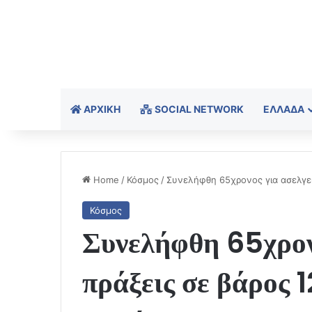
ΑΡΧΙΚΉ
SOCIAL NETWORK
ΕΛΛΆΔΑ
Home
/
Κόσμος
/
Συνελήφθη 65χρονος για ασελγεί
Κόσμος
Συνελήφθη 65χρον
πράξεις σε βάρος 