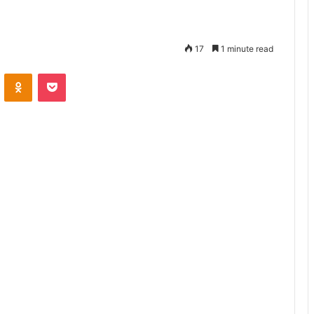
17
1 minute read
VKontakte
Odnoklassniki
Pocket