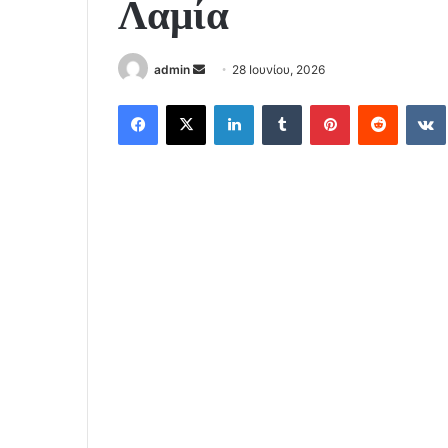
Λαμία
Send
admin
28 Ιουνίου, 2026
an
Facebook
X
LinkedIn
Tumblr
Pinterest
Reddit
email