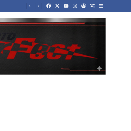
Facebook
X
YouTube
Instagram
Log In
Random Article
Sidebar
«Η Ιταλία δεν δέχεται τελεσίγραφα από το εξωτερικό», απαντά η Μελόνι στην Μαδρίτη για τη Σένγκεν