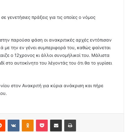
σε γενετήσιες πράξεις για τις οποίες ο νόμος
στην παρούσα φάση οι ανακριτικές αρχές εντόπισαν
ά με την εν γένει συμπεριφορά του, καθώς φαίνεται
παιζε ο 12χρονος κι άλλοι συνομήλικοί του. Μάλιστα
ί στο αυτοκίνητο του λέγοντάς του ότι θα το γυρίσει
ίου στον Ανακριτή για κύρια ανάκριση και πήρε
ου.
erest
Reddit
VKontakte
Odnoklassniki
Pocket
Share via Email
Print