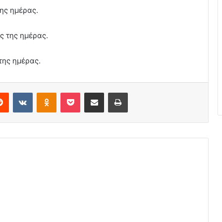
της ημέρας.
ς της ημέρας.
της ημέρας.
erest
Reddit
VKontakte
Odnoklassniki
Pocket
Share via Email
Print