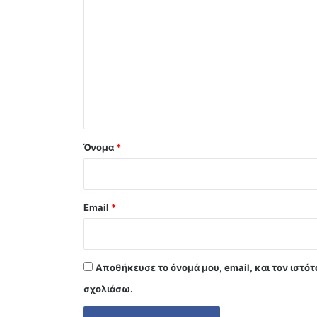
χ
ό
λ
ι
ο
*
Όνομα
*
Email
*
Αποθήκευσε το όνομά μου, email, και τον ιστό
σχολιάσω.