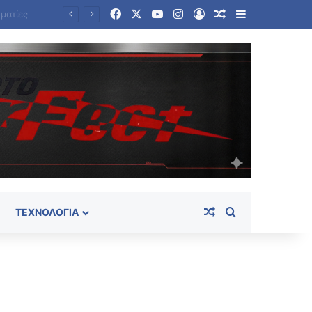
Facebook
X
YouTube
Instagram
Log In
Random Article
Sidebar
Ιράν και Τραμπ εγκλωβισμένοι στις στρατηγικές τους – Γιατί η συμφωνία δεν φτάνει ποτέ στην υπογραφή
Random Article
Search for
ΤΕΧΝΟΛΟΓΊΑ