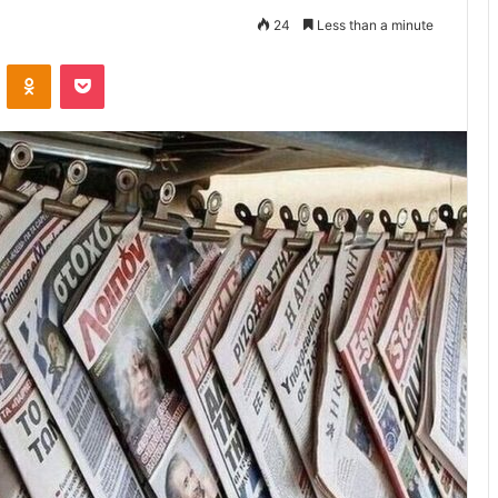
24
Less than a minute
VKontakte
Odnoklassniki
Pocket