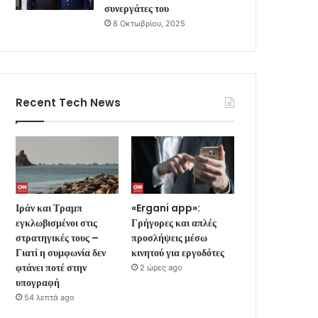
συνεργάτες του
8 Οκτωβρίου, 2025
Recent Tech News
Ιράν και Τραμπ
«Ergani app»:
εγκλωβισμένοι στις
Γρήγορες και απλές
στρατηγικές τους –
προσλήψεις μέσω
Γιατί η συμφωνία δεν
κινητού για εργοδότες
φτάνει ποτέ στην
2 ώρες ago
υπογραφή
54 λεπτά ago