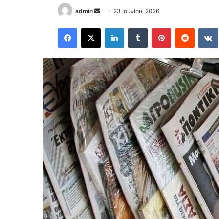
Send
admin
23 Ιουνίου, 2026
an
Facebook
X
LinkedIn
Tumblr
Pinterest
Reddit
email