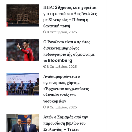
ΗΠΑ: 29χρονος κατηγορείται
για τη φωτιά στο Λος Άντζελες
με 31 νεκρούς – Πιθανή η
θανατική ποινή
8 Οκτωβρίου, 2025
Ο Ρονάλντο είναι ο πρώτος
δισεκατομμυριούχος
ποδοσφαιριστής σύμφωνα με
το Bloomberg
8 Οκτωβρίου, 2025
Αναδιαμορφώνεται ο
υγειονομικός χάρτης:
«Έρχονται» συγχωνεύσεις
κλινικών εντός των
νοσοκομείων
9 Οκτωβρίου, 2025
Απών ο Σαμαράς από την
παρουσίαση βιβλίου του
Στυλιανίδη – Τι λένε