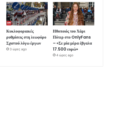
Κυκλοφοριακές
Ηθοποιός του Χάρι
ρυθμίσεις στη λεωφόρο
Πότερ στο OnlyFans
Σχιστού λόγω έργων
– «Σε μία μέρα έβγαλα
17.500 ευρώ»
3 ώρες ago
4 ώρες ago