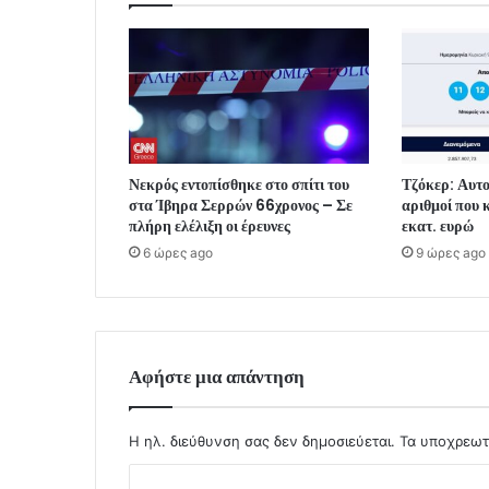
Νεκρός εντοπίσθηκε στο σπίτι του
Τζόκερ: Αυτοί
στα Ίβηρα Σερρών 66χρονος – Σε
αριθμοί που 
πλήρη ελέλιξη οι έρευνες
εκατ. ευρώ
6 ώρες ago
9 ώρες ago
Αφήστε μια απάντηση
Η ηλ. διεύθυνση σας δεν δημοσιεύεται.
Τα υποχρεωτ
Σ