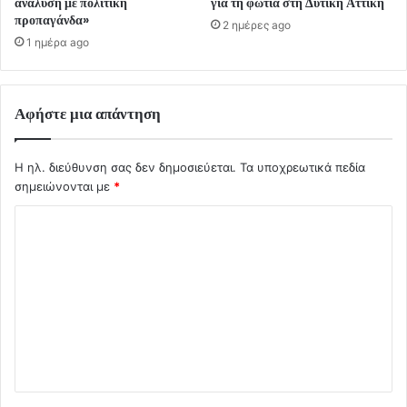
ανάλυση με πολιτική
για τη φωτιά στη Δυτική Αττική
προπαγάνδα»
2 ημέρες ago
1 ημέρα ago
Αφήστε μια απάντηση
Η ηλ. διεύθυνση σας δεν δημοσιεύεται.
Τα υποχρεωτικά πεδία
σημειώνονται με
*
Σ
χ
ό
λ
ι
ο
*