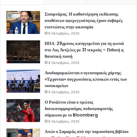
Στουρνάρας: Η καθυστέρηση εκδίκασης
υποθέσεων αφερεγγυότητας έχουν σοβαρές
επιπτώσεις στην οικονομία
8 Οκτωβρίου, 2025
ΗΠΑ: 29χρονος κατηγορείται για τη φωτιά
στο Λος Άντζελες με 31 νεκρούς – Πιθανή η
θανατική ποινή
8 Οκτωβρίου, 2025
Αναδιαμορφώνεται ο υγειονομικός χάρτης:
«Έρχονται» συγχωνεύσεις κλινικών εντός των
νοσοκομείων
9 Οκτωβρίου, 2025
Ο Ρονάλντο είναι ο πρώτος
δισεκατομμυριούχος ποδοσφαιριστής
σύμφωνα με το Bloomberg
8 Οκτωβρίου, 2025
Απών ο Σαμαράς από την παρουσίαση βιβλίου