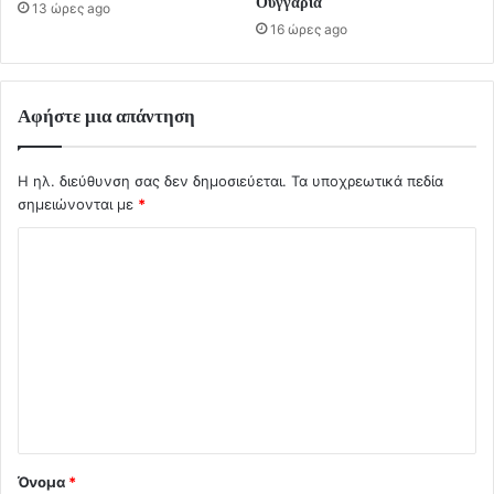
Ουγγαρία
13 ώρες ago
16 ώρες ago
Αφήστε μια απάντηση
Η ηλ. διεύθυνση σας δεν δημοσιεύεται.
Τα υποχρεωτικά πεδία
σημειώνονται με
*
Σ
χ
ό
λ
ι
ο
*
Όνομα
*