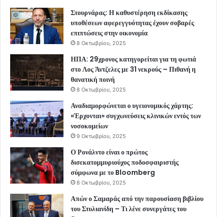
Στουρνάρας: Η καθυστέρηση εκδίκασης
υποθέσεων αφερεγγυότητας έχουν σοβαρές
επιπτώσεις στην οικονομία
8 Οκτωβρίου, 2025
ΗΠΑ: 29χρονος κατηγορείται για τη φωτιά
στο Λος Άντζελες με 31 νεκρούς – Πιθανή η
θανατική ποινή
8 Οκτωβρίου, 2025
Αναδιαμορφώνεται ο υγειονομικός χάρτης:
«Έρχονται» συγχωνεύσεις κλινικών εντός των
νοσοκομείων
9 Οκτωβρίου, 2025
Ο Ρονάλντο είναι ο πρώτος
δισεκατομμυριούχος ποδοσφαιριστής
σύμφωνα με το Bloomberg
8 Οκτωβρίου, 2025
Απών ο Σαμαράς από την παρουσίαση βιβλίου
του Στυλιανίδη – Τι λένε συνεργάτες του