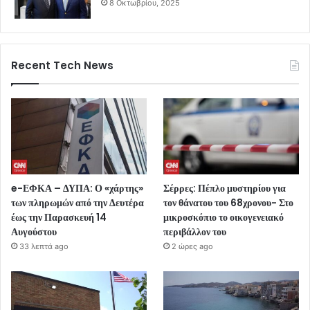
8 Οκτωβρίου, 2025
Recent Tech News
e-ΕΦΚΑ – ΔΥΠΑ: Ο «χάρτης»
Σέρρες: Πέπλο μυστηρίου για
των πληρωμών από την Δευτέρα
τον θάνατου του 68χρονου- Στο
έως την Παρασκευή 14
μικροσκόπιο το οικογενειακό
Αυγούστου
περιβάλλον του
33 λεπτά ago
2 ώρες ago