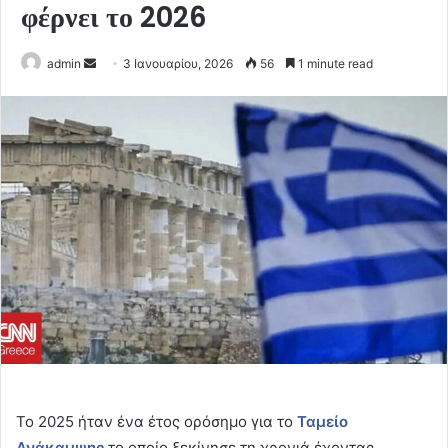
φέρνει το 2026
Send
admin
3 Ιανουαρίου, 2026
56
1 minute read
an
email
Το 2025 ήταν ένα έτος ορόσημο για το
Ταμείο
Ανάκαμψης
το οποίο ξεκίνησε τη χρονιά έχοντας