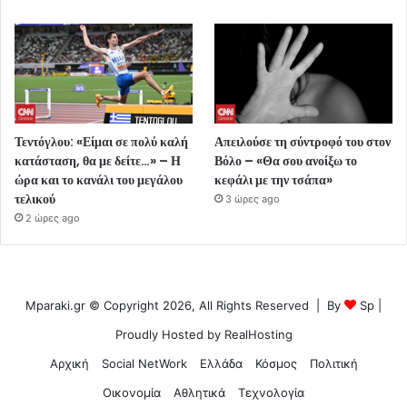
Τεντόγλου: «Είμαι σε πολύ καλή
Απειλούσε τη σύντροφό του στον
κατάσταση, θα με δείτε…» – Η
Βόλο – «Θα σου ανοίξω το
ώρα και το κανάλι του μεγάλου
κεφάλι με την τσάπα»
τελικού
3 ώρες ago
2 ώρες ago
Mparaki.gr © Copyright 2026, All Rights Reserved | By
Sp
|
Proudly Hosted by
RealHosting
Αρχική
Social NetWork
Ελλάδα
Κόσμος
Πολιτική
Οικονομία
Αθλητικά
Τεχνολογία