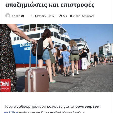
αποζημιώσεις και επιστροφές
Send
admin
15 Μαρτίου, 2026
53
2 minutes read
an
email
Τους αναθεωρημένους κανόνες για τα
οργανωμένα
ταξίδια
ενέκρινε το Ευρωπαϊκό Κοινοβούλιο,