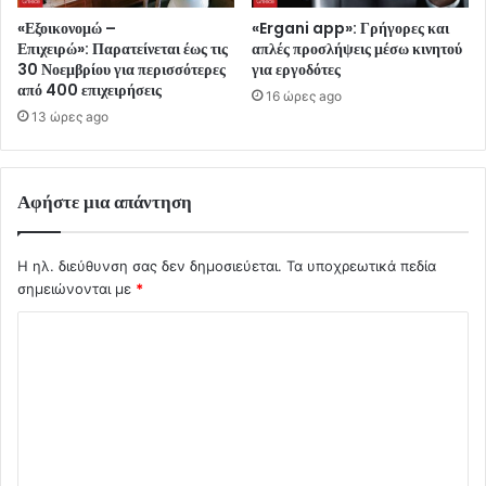
«Εξοικονομώ –
«Ergani app»: Γρήγορες και
Επιχειρώ»: Παρατείνεται έως τις
απλές προσλήψεις μέσω κινητού
30 Νοεμβρίου για περισσότερες
για εργοδότες
από 400 επιχειρήσεις
16 ώρες ago
13 ώρες ago
Αφήστε μια απάντηση
Η ηλ. διεύθυνση σας δεν δημοσιεύεται.
Τα υποχρεωτικά πεδία
σημειώνονται με
*
Σ
χ
ό
λ
ι