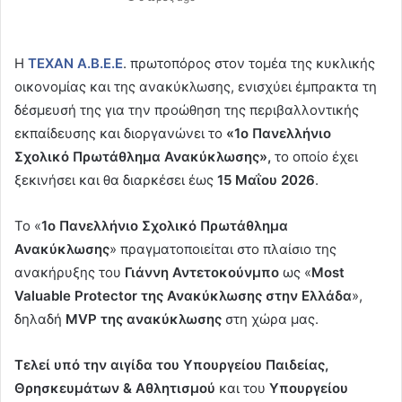
Η
ΤΕΧΑΝ Α.Β.Ε.Ε
. πρωτοπόρος στον τομέα της κυκλικής
οικονομίας και της ανακύκλωσης, ενισχύει έμπρακτα τη
δέσμευσή της για την προώθηση της περιβαλλοντικής
εκπαίδευσης και διοργανώνει το
«1ο Πανελλήνιο
Σχολικό Πρωτάθλημα Ανακύκλωσης»,
το οποίο έχει
ξεκινήσει και θα διαρκέσει έως
15 Μαΐου 2026
.
Το «
1ο Πανελλήνιο Σχολικό Πρωτάθλημα
Ανακύκλωσης
» πραγματοποιείται στο πλαίσιο της
ανακήρυξης του
Γιάννη Αντετοκούνμπο
ως «
Most
Valuable Protector της Ανακύκλωσης στην Ελλάδα
»,
δηλαδή
MVP της ανακύκλωσης
στη χώρα μας.
Τελεί υπό την αιγίδα του Υπουργείου Παιδείας,
Θρησκευμάτων & Αθλητισμού
και του
Υπουργείου