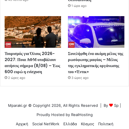
1 ώρα ago
Τουρισμός για Όλους 2026-
Συνελήφθη ένα ακόμη μέλος της
2027: Ποια ΑΦΜ υποβάλουν
ρωσόφωνης μαφίας – Μέλος
αιτήσεις σήμερα (8/08) – Έως
της εγκληματικής οργάνωσης
600 ευρώ η ενίσχυση
του «Έντικ»
2 ώρες ago
3 ώρες ago
Mparaki.gr © Copyright 2026, All Rights Reserved | By
Sp
|
Proudly Hosted by
RealHosting
Αρχική
Social NetWork
Ελλάδα
Κόσμος
Πολιτική