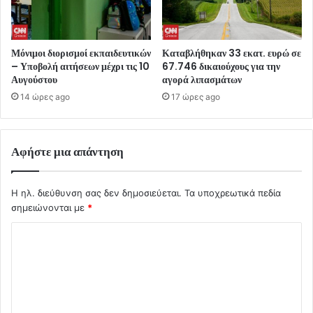
Μόνιμοι διορισμοί εκπαιδευτικών
Καταβλήθηκαν 33 εκατ. ευρώ σε
– Υποβολή αιτήσεων μέχρι τις 10
67.746 δικαιούχους για την
Αυγούστου
αγορά λιπασμάτων
14 ώρες ago
17 ώρες ago
Αφήστε μια απάντηση
Η ηλ. διεύθυνση σας δεν δημοσιεύεται.
Τα υποχρεωτικά πεδία
σημειώνονται με
*
Σ
χ
ό
λ