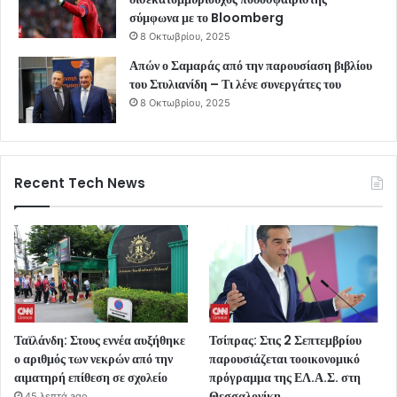
σύμφωνα με το Bloomberg
8 Οκτωβρίου, 2025
Απών ο Σαμαράς από την παρουσίαση βιβλίου
του Στυλιανίδη – Τι λένε συνεργάτες του
8 Οκτωβρίου, 2025
Recent Tech News
Ταϊλάνδη: Στους εννέα αυξήθηκε
Τσίπρας: Στις 2 Σεπτεμβρίου
ο αριθμός των νεκρών από την
παρουσιάζεται τοοικονομικό
αιματηρή επίθεση σε σχολείο
πρόγραμμα της ΕΛ.Α.Σ. στη
Θεσσαλονίκη
45 λεπτά ago