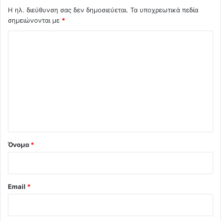
Η ηλ. διεύθυνση σας δεν δημοσιεύεται.
Τα υποχρεωτικά πεδία
σημειώνονται με
*
Σ
χ
ό
λ
ι
ο
*
Όνομα
*
Email
*